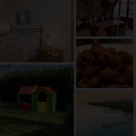
+
55
Foto