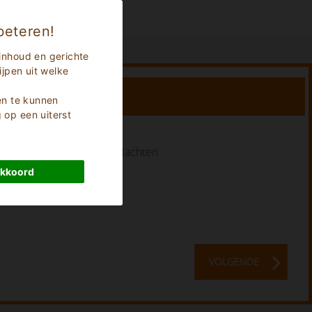
beteren!
inhoud en gerichte
jpen uit welke
en te kunnen
op een uiterst
Lengte van vakantie:
0
Nachten
akkoord
VOLGENDE