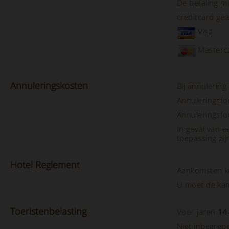
De betaling 
creditcard ge
Visa
Masterc
Annuleringskosten
Bij annulering
Annuleringsfo
Annuleringsfo
In geval van 
toepassing zij
Hotel
Reglement
Aankomsten k
U moet de kam
Toeristenbelasting
Voor jaren
14
Niet inbegrepe