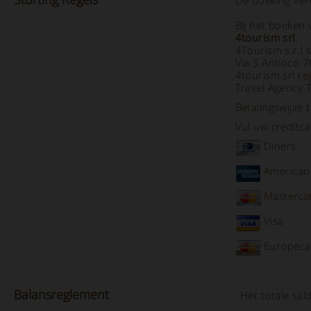
De boeking ver
Bij het boeken
4tourism srl
.
4Tourism s.r.l 
Via S.Antioco 
4tourism srl re
Travel Agency 
Betalingswijze 
Vul uw creditc
Diners
American
Masterca
Visa
Europeca
Balans
reglement
Het totale sa