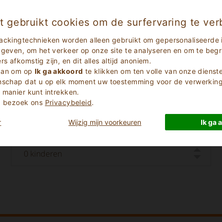
t gebruikt cookies om de surfervaring te ver
ackingtechnieken worden alleen gebruikt om gepersonaliseerde 
 geven, om het verkeer op onze site te analyseren en om te begri
 afkomstig zijn, en dit alles altijd anoniem.
 aan om op
Ik ga akkoord
te klikken om ten volle van onze dienst
enschap dat u op elk moment uw toestemming voor de verwerking 
 manier kunt intrekken.
Check Out Date
e, bezoek ons
Privacybeleid
.
r
Wijzig mijn voorkeuren
Ik ga 
Aantal Kinderen