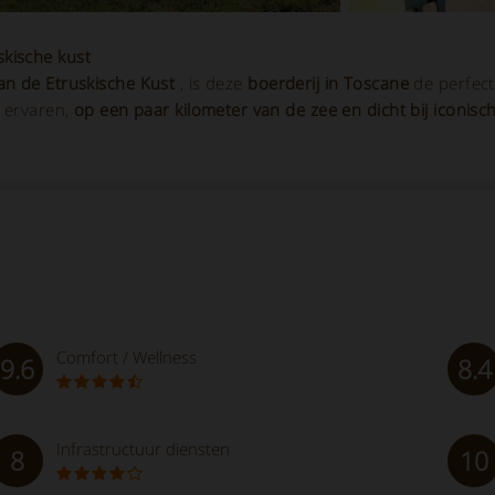
kische kust
van de Etruskische Kust
, is deze
boerderij in Toscane
de perfec
l ervaren,
op een paar kilometer van de zee en dicht bij iconisc
Comfort / Wellness
9.6
8.4
Infrastructuur diensten
8
10