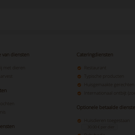
ie van diensten
Cateringdiensten
ij met dieren
Restaurant
arvest
Typische producten
Huisgemaakte gerechten
ten
Internationaal ontbijt (zo
tochten
Optionele betaalde dienst
nis
Huisdieren toegestaan
iensten
30.00 € per dier