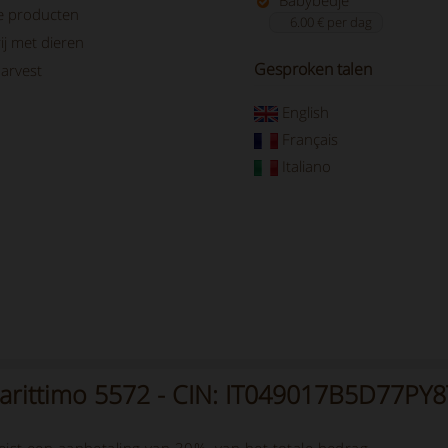
Babybedje
e producten
6.00 € per dag
ij met dieren
Gesproken talen
arvest
English
Français
Italiano
rittimo 5572 - CIN: IT049017B5D77PY