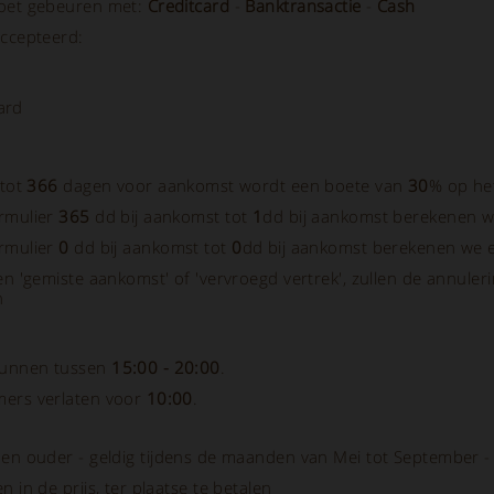
moet gebeuren met:
Creditcard
-
Banktransactie
-
Cash
accepteerd:
ard
 tot
366
dagen voor aankomst wordt een boete van
30
% op het
rmulier
365
dd bij aankomst tot
1
dd bij aankomst berekenen 
rmulier
0
dd bij aankomst tot
0
dd bij aankomst berekenen we 
een 'gemiste aankomst' of 'vervroegd vertrek', zullen de annul
n
unnen tussen
15:00 - 20:00
.
ers verlaten voor
10:00
.
en ouder - geldig tijdens de maanden van Mei tot September 
n in de prijs, ter plaatse te betalen