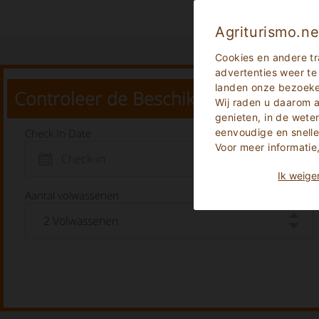
Agriturismo.ne
Cookies en andere tr
advertenties weer te
landen onze bezoekers
Controleer de Beschikbaarheid
Wij raden u daarom
genieten, in de wet
Check In Date
eenvoudige en snelle
Voor meer informati
Ik weige
Aantal volwassenen