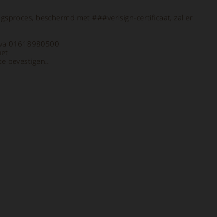
gsproces, beschermd met ###verisign-certificaat, zal er
a Iva 01618980500
net
e bevestigen..