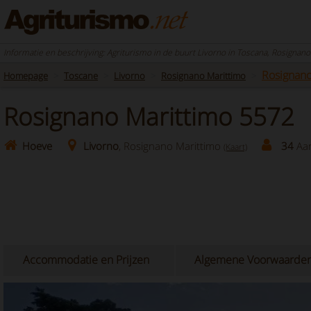
Informatie en beschrijving: Agriturismo in de buurt Livorno in Toscana, Rosignan
Rosignano
Homepage
Toscane
Livorno
Rosignano Marittimo
Rosignano Marittimo 5572
Hoeve
Livorno
, Rosignano Marittimo
34
Aan
(Kaart)
Accommodatie en Prijzen
Algemene Voorwaarde