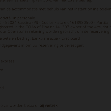
eist een aanbetaling van 30%. van het totale bedrag.
 van de accommodatie met behulp van het instant online boekin
società unipersonale
70 - 56021 Cascina (PI) - Codice Fiscale 01618980500 - Partit
gistered in the CCIAA of Pisa nr.141307 owner of the 4tourist.
Tour Operator in rekening worden gebracht om de reservering t
te betalen bedrag: Banktransactie - Creditcard
ardgegevens in om uw reservering te bevestigen:
 express
rd
rd
ldo zal worden betaald:
bij vertrek