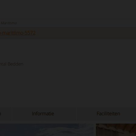
o Marittimo
-marittimo-5572
tal Bedden
n
Informatie
Faciliteiten