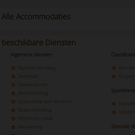
Alle Accommodaties
beschikbare Diensten
Algemene diensten
Classificat
Eigenaar aanwezig
Boerder
Zwembad
Grape h
Parkeerterrein
Sportdiens
Airconditioning
Speelruimte voor kinderen
Wandel
Buitenverlichting
Tafelten
Eindschoonmaak
Speciale d
Verwarming