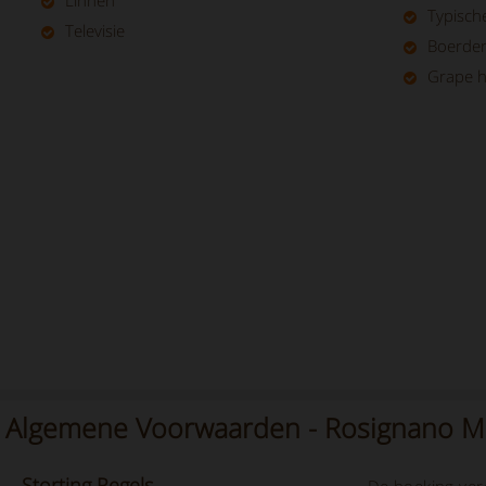
Linnen
Typisch
Televisie
Boerder
Grape h
Algemene Voorwaarden - Rosignano Ma
Storting
Regels