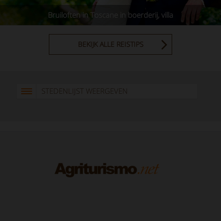
Bruiloften in Toscane in boerderij, villa
BEKIJK ALLE REISTIPS
STEDENLIJST WEERGEVEN