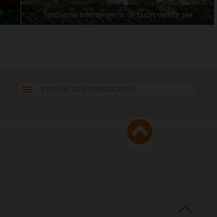
Toscaanse boerderijen in de buurt van de zee
PROVINCIELIJST WEERGEVEN