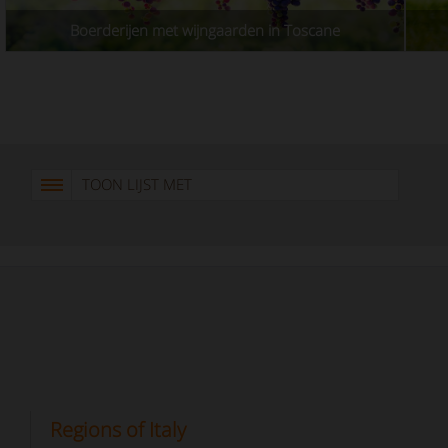
Boerderijen met wijngaarden in Toscane
TOON LIJST MET
Regions of Italy