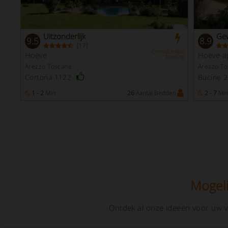
Uitzonderlijk
Gew
9.5
8.9
(
)
17
Onmiddellijke
Hoeve
Hoeve-a
boeking
Arezzo Toscane
Arezzo T
Cortona 1122
Bucine 
1 - 2
Min
26
Aantal Bedden
2 - 7
Mi
Mogeli
Ontdek al onze ideeën voor uw v