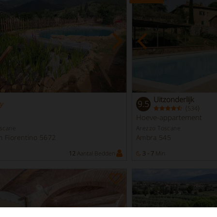
Uitzonderlijk
9.5
y
(
)
534
Hoeve-appartement
oscane
Arezzo Toscane
on Fiorentino 5672
Ambra 545
n
12
Aantal Bedden
3 - 7
Min