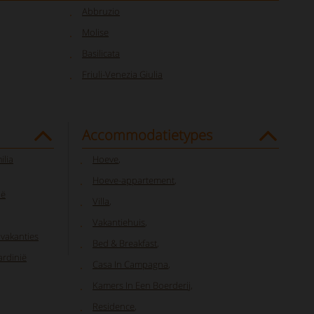
Abbruzio
Molise
Basilicata
Friuli-Venezia Giulia
Accommodatietypes
ilia
Hoeve
,
Hoeve-appartement
,
ië
Villa
,
Vakantiehuis
,
vakanties
Bed & Breakfast
,
ardinië
Casa In Campagna
,
Kamers In Een Boerderij
,
Residence
,