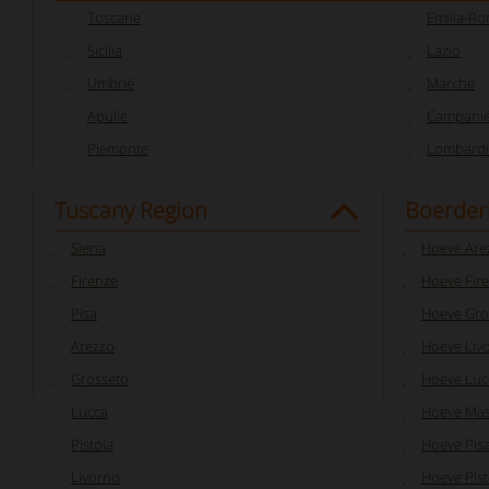
Toscane
Emilia-R
Sicilia
Lazio
Umbrië
Marche
Apulië
Campani
Piemonte
Lombardi
Tuscany Region
Boerderi
Siena
Hoeve Are
Firenze
Hoeve Fir
Pisa
Hoeve Gro
Arezzo
Hoeve Liv
Grosseto
Hoeve Luc
Lucca
Hoeve Mas
Pistoia
Hoeve Pis
Livorno
Hoeve Pist