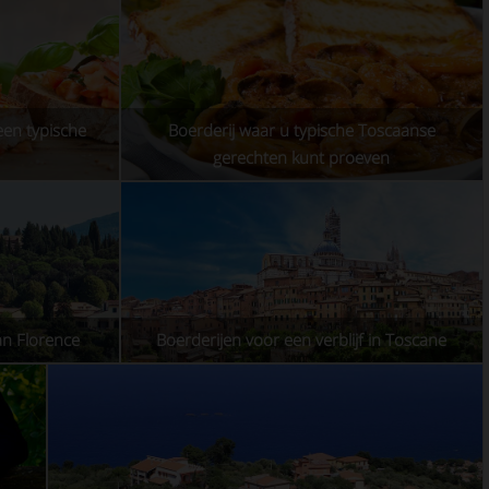
een typische
Boerderij waar u typische Toscaanse
gerechten kunt proeven
an Florence
Boerderijen voor een verblijf in Toscane