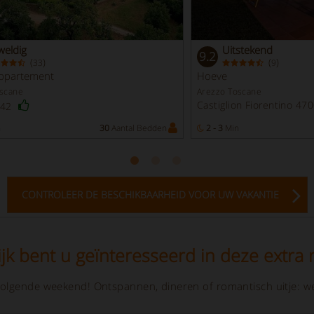
eldig
Uitstekend
9.2
(
)
(
)
33
9
ppartement
Hoeve
oscane
Arezzo Toscane
Castiglion Fiorentino 47
242
n
30
Aantal Bedden
2 - 3
Min
CONTROLEER DE BESCHIKBAARHEID VOOR UW VAKANTIE
jk bent u geïnteresseerd in deze extra r
olgende weekend! Ontspannen, dineren of romantisch uitje: we