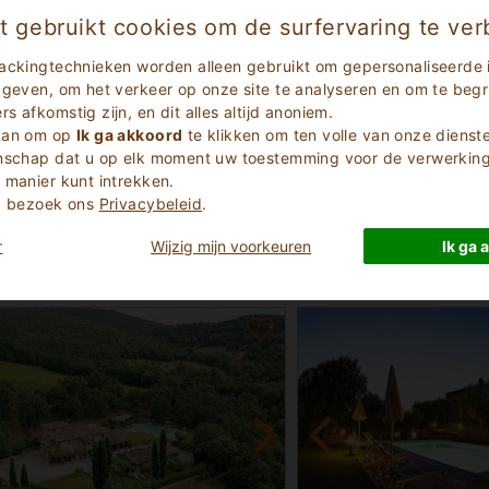
t gebruikt cookies om de surfervaring te ver
ackingtechnieken worden alleen gebruikt om gepersonaliseerde 
 geven, om het verkeer op onze site te analyseren en om te begri
 afkomstig zijn, en dit alles altijd anoniem.
 aan om op
Ik ga akkoord
te klikken om ten volle van onze dienst
eldig
Uitzonderlijk
enschap dat u op elk moment uw toestemming voor de verwerking 
10
(
)
(
)
19
2
 manier kunt intrekken.
Hoeve-appartement
e, bezoek ons
Privacybeleid
.
oscane
Arezzo Toscane
Marciano Della Chiana 4
ella Chiana 2494
r
Wijzig mijn voorkeuren
Ik ga 
n
16
Aantal Bedden
1 - 7
Min