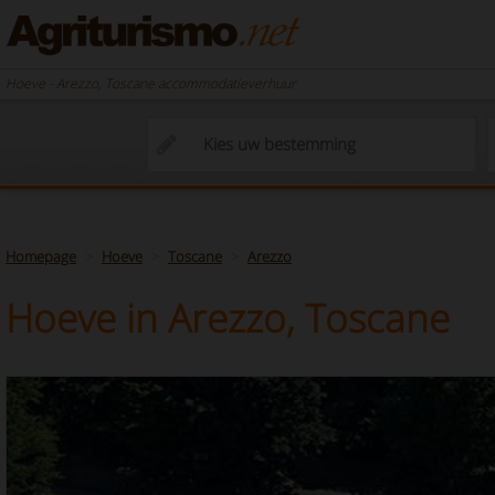
Hoeve - Arezzo, Toscane accommodatieverhuur
Homepage
Hoeve
Toscane
Arezzo
Hoeve in Arezzo, Toscane