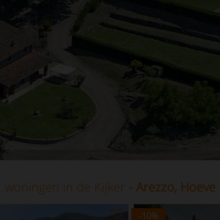
woningen in de Kijker
- Arezzo, Hoeve
-10
%