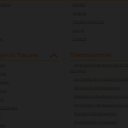
omagna
Venetië
Sardinië
Trentino-Zuid-Tirol
ë
Ligurië
je
Calabrië
jen in Toscane
Themavakanties
zzo
Agriturismo met restaurant in Em
Romagna
enze
uw ceremonie in boerderij in Ital
sseto
Agriturismo met kooklessen
orno
Weekendaanbiedingen en korte 
ca
Agriturismo met restaurant op S
sa Carrara
Boerderij met verwarming
a
Driekoningen in boerderij
oia