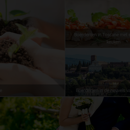
Boerderijen in Toscane met 
keuken
ne
Boerderijen in de heuvels v