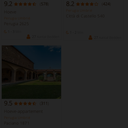
9.2
8.2
(
578
)
(
424
)
Perugia Umbrië
Hoeve
Città di Castello 540
Perugia Umbrië
Perugia 2625
1 - 3
Min
1 - 2
Min
27
Aantal Bedden
27
Aantal Bedden
9.5
(
311
)
Hoeve-appartement
Perugia Umbrië
Paciano 1871