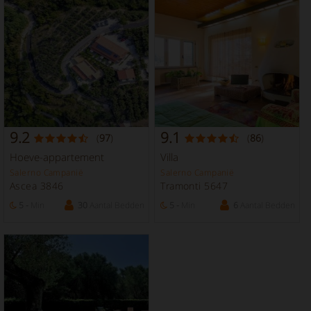
9.2
9.1
(
97
)
(
86
)
Hoeve-appartement
Villa
Salerno Campanië
Salerno Campanië
Ascea 3846
Tramonti 5647
5 -
Min
30
Aantal Bedden
5 -
Min
6
Aantal Bedden