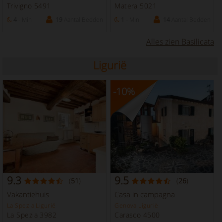
Trivigno 5491
Matera 5021
4 -
Min
19
Aantal Bedden
1 -
Min
14
Aantal Bedden
Alles zien Basilicata
Ligurië
-10
%
9.3
9.5
(
51
)
(
26
)
Vakantiehuis
Casa in campagna
La Spezia Ligurië
Genova Ligurië
La Spezia 3982
Carasco 4500