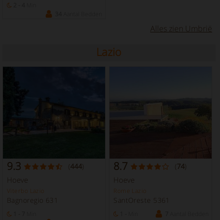
2 - 4
Min
34
Aantal Bedden
Alles zien Umbrië
Lazio
9.3
8.7
(
444
)
(
74
)
Hoeve
Hoeve
Viterbo Lazio
Rome Lazio
Bagnoregio 631
SantOreste 5361
1 - 7
Min
1 -
Min
7
Aantal Bedden