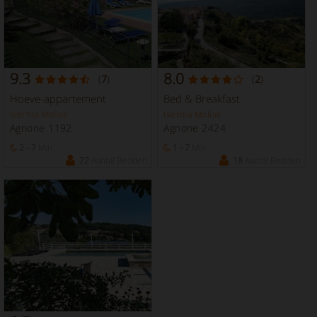
9.3
8.0
(
7
)
(
2
)
Hoeve-appartement
Bed & Breakfast
Isernia Molise
Isernia Molise
Agnone 1192
Agnone 2424
2 - 7
Min
1 - 7
Min
22
Aantal Bedden
18
Aantal Bedden