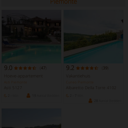
Piemonte
9.0
9.2
(
47
)
(
39
)
Hoeve-appartement
Vakantiehuis
Asti Piemonte
Cuneo Piemonte
Asti 5127
Albaretto Della Torre 4102
2 -
Min
19
Aantal Bedden
2 - 7
Min
28
Aantal Bedden