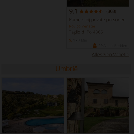
9.1
(
303
)
Kamers bij private personen
Rovigo Venetië
Taglio di Po 4866
1 - 7
Min
29
Aantal Bedden
Alles zien Venetië
Umbrië