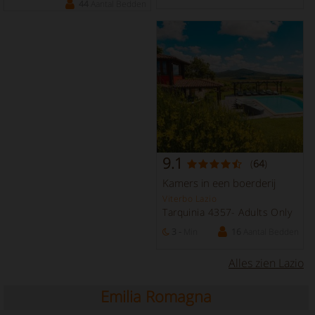
44
Aantal Bedden
9.1
(
64
)
Kamers in een boerderij
Viterbo Lazio
Tarquinia 4357- Adults Only
3 -
Min
16
Aantal Bedden
Alles zien Lazio
Emilia Romagna