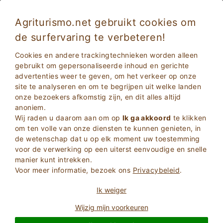
Agriturismo.net gebruikt cookies om
de surfervaring te verbeteren!
Cookies en andere trackingtechnieken worden alleen
gebruikt om gepersonaliseerde inhoud en gerichte
advertenties weer te geven, om het verkeer op onze
site te analyseren en om te begrijpen uit welke landen
onze bezoekers afkomstig zijn, en dit alles altijd
anoniem.
Wij raden u daarom aan om op
Ik ga akkoord
te klikken
2
Volwassenen
om ten volle van onze diensten te kunnen genieten, in
ZOEKEN
0
Kinderen
de wetenschap dat u op elk moment uw toestemming
voor de verwerking op een uiterst eenvoudige en snelle
manier kunt intrekken.
Voor meer informatie, bezoek ons
Privacybeleid
.
Ik weiger
Homepage
best-sellers
Wijzig mijn voorkeuren