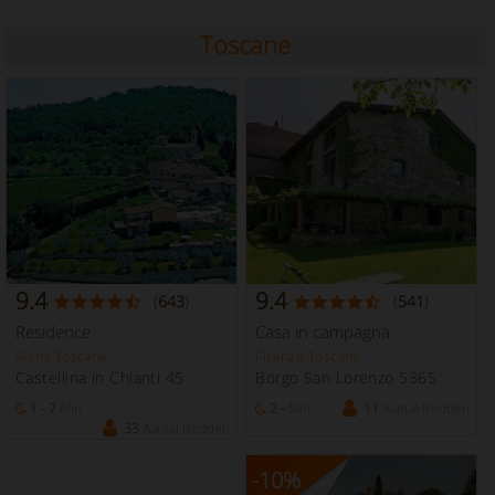
Toscane
9.4
9.4
(
643
)
(
541
)
Residence
Casa in campagna
Siena Toscane
Firenze Toscane
Castellina in Chianti 45
Borgo San Lorenzo 5365
1 - 7
Min
2 -
Min
11
Aantal Bedden
33
Aantal Bedden
-10
%