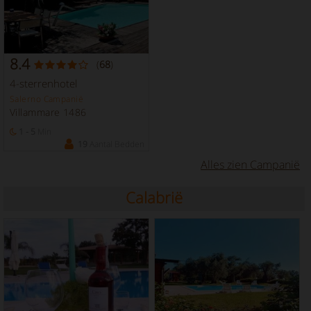
8.4
(
68
)
4-sterrenhotel
Salerno Campanië
Villammare 1486
1 - 5
Min
19
Aantal Bedden
Alles zien Campanië
Calabrië