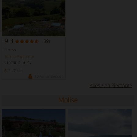
9.3
(
39
)
Hoeve
Torino Piemonte
Cinzano 5677
2 - 7
Min
13
Aantal Bedden
Alles zien Piemonte
Molise