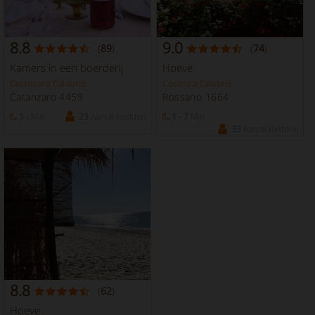
8.8
9.0
(
89
)
(
74
)
Kamers in een boerderij
Hoeve
Catanzaro Calabrië
Cosenza Calabrië
Catanzaro 4459
Rossano 1664
1 -
Min
23
Aantal Bedden
1 - 7
Min
33
Aantal Bedden
8.8
(
62
)
Hoeve