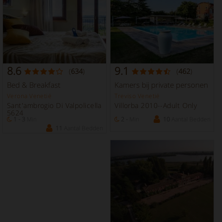
8.6
9.1
(
634
)
(
462
)
Bed & Breakfast
Kamers bij private personen
Verona Venetië
Treviso Venetië
Sant'ambrogio Di Valpolicella
Villorba 2010--Adult Only
5624
1 - 3
Min
2 -
Min
10
Aantal Bedden
11
Aantal Bedden