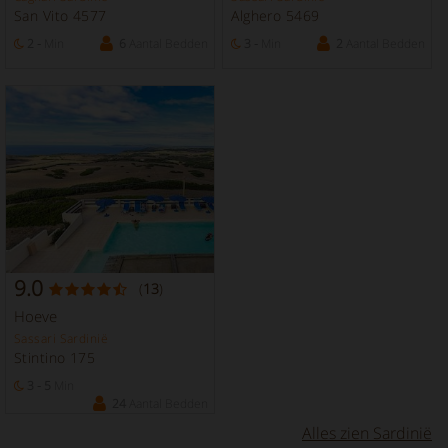
San Vito 4577
Alghero 5469
2 -
Min
6
Aantal Bedden
3 -
Min
2
Aantal Bedden
9.0
(
13
)
Hoeve
Sassari Sardinië
Stintino 175
3 - 5
Min
24
Aantal Bedden
Alles zien Sardinië