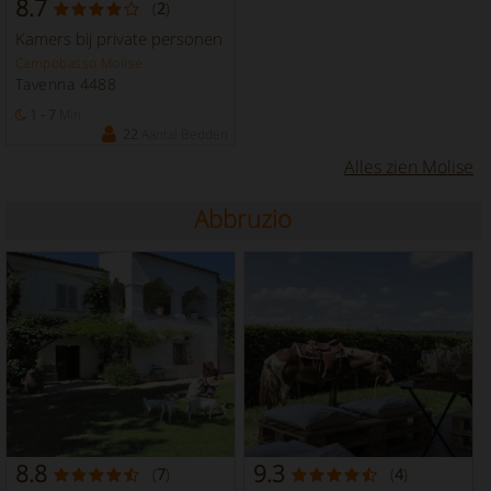
8.7
(
2
)
Kamers bij private personen
Campobasso Molise
Tavenna 4488
1 - 7
Min
22
Aantal Bedden
Alles zien Molise
Abbruzio
8.8
9.3
(
7
)
(
4
)