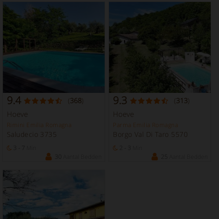
9.4
9.3
(
368
)
(
313
)
Hoeve
Hoeve
Rimini Emilia Romagna
Parma Emilia Romagna
Saludecio 3735
Borgo Val Di Taro 5570
3 - 7
Min
2 - 3
Min
30
Aantal Bedden
25
Aantal Bedden