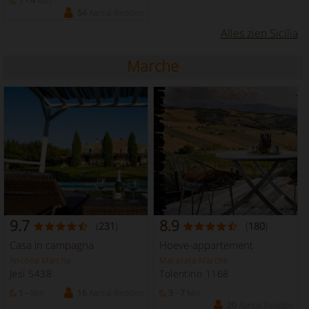
1 - 4
Min
54
Aantal Bedden
Alles zien Sicilia
Marche
9.7
8.9
(
231
)
(
180
)
Casa in campagna
Hoeve-appartement
Ancona Marche
Macerata Marche
Jesi 5438
Tolentino 1168
1 -
Min
16
Aantal Bedden
3 - 7
Min
20
Aantal Bedden