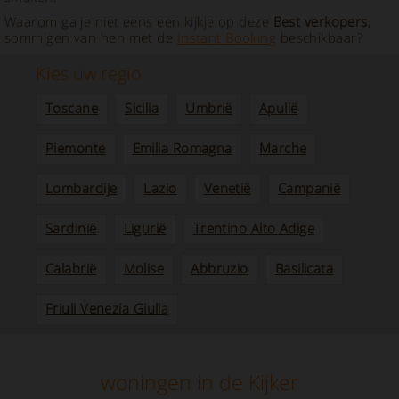
Waarom ga je niet eens een kijkje op deze
Best verkopers,
sommigen van hen met de
Instant Booking
beschikbaar?
Kies uw regio
Toscane
Sicilia
Umbrië
Apulië
Piemonte
Emilia Romagna
Marche
Lombardije
Lazio
Venetië
Campanië
Sardinië
Ligurië
Trentino Alto Adige
Calabrië
Molise
Abbruzio
Basilicata
Friuli Venezia Giulia
woningen in de Kijker