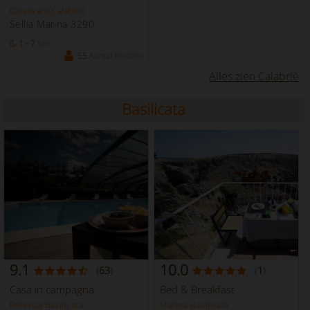
Catanzaro Calabrië
Sellia Marina 3290
1 - 7
Min
55
Aantal Bedden
Alles zien Calabrië
Basilicata
9.1
10.0
(
63
)
(
1
)
Casa in campagna
Bed & Breakfast
Potenza Basilicata
Matera Basilicata