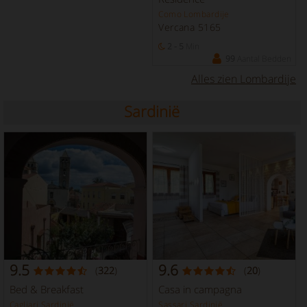
Como Lombardije
Vercana 5165
2 - 5
Min
99
Aantal Bedden
Alles zien Lombardije
Sardinië
9.5
9.6
(
322
)
(
20
)
Bed & Breakfast
Casa in campagna
Cagliari Sardinië
Sassari Sardinië