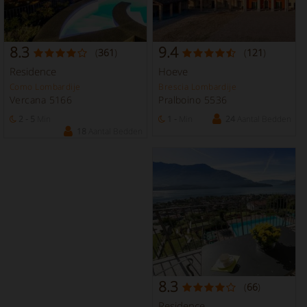
8.3
9.4
(
361
)
(
121
)
Residence
Hoeve
Como Lombardije
Brescia Lombardije
Vercana 5166
Pralboino 5536
2 - 5
Min
1 -
Min
24
Aantal Bedden
18
Aantal Bedden
8.3
(
66
)
Residence