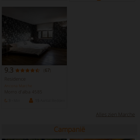
9.3
(
67
)
Residence
Ancona Marche
Morro d'alba 4585
3 -
Min
15
Aantal Bedden
Alles zien Marche
Campanië