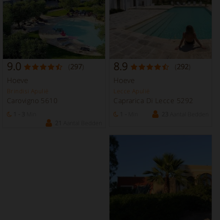
9.0
8.9
(
297
)
(
292
)
Hoeve
Hoeve
Brindisi Apulië
Lecce Apulië
Carovigno 5610
Caprarica Di Lecce 5292
1 - 3
Min
1 -
Min
23
Aantal Bedden
21
Aantal Bedden