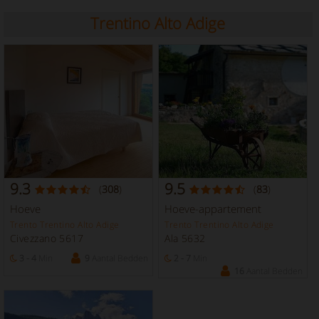
Trentino Alto Adige
9.3
9.5
(
308
)
(
83
)
Hoeve
Hoeve-appartement
Trento Trentino Alto Adige
Trento Trentino Alto Adige
Civezzano 5617
Ala 5632
3 - 4
Min
9
Aantal Bedden
2 - 7
Min
16
Aantal Bedden