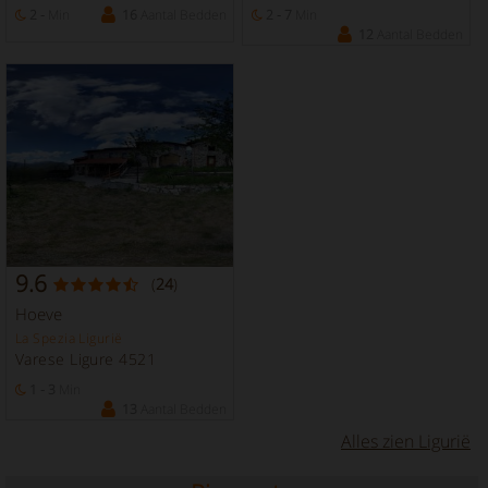
2 -
Min
16
Aantal Bedden
2 - 7
Min
12
Aantal Bedden
9.6
(
24
)
Hoeve
La Spezia Ligurië
Varese Ligure 4521
1 - 3
Min
13
Aantal Bedden
Alles zien Ligurië