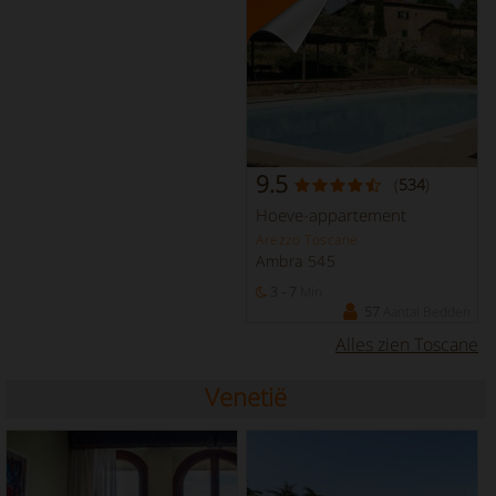
9.5
(
534
)
Hoeve-appartement
Arezzo Toscane
Ambra 545
3 - 7
Min
57
Aantal Bedden
Alles zien Toscane
Venetië