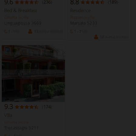
9.6
8.8
(
236
)
(
189
)
Bed & Breakfast
Residence
Catania Sicilia
Trapani Sicilia
Linguaglossa 3669
Marsala 5233
1 -
Min
13
Aantal Bedden
1 - 7
Min
18
Aantal Bedden
9.3
(
174
)
Villa
Catania Sicilia
Trecastagni 5211