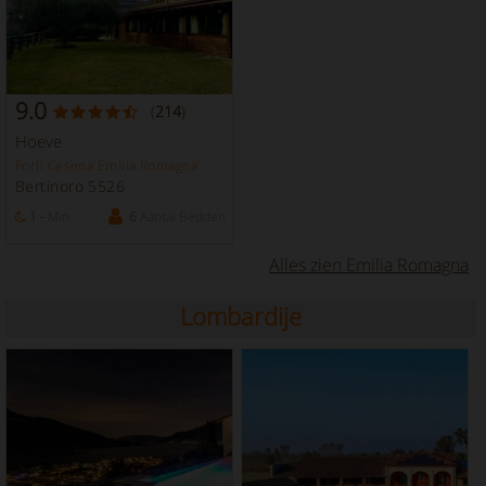
9.0
(
214
)
Hoeve
Forlì Cesena Emilia Romagna
Bertinoro 5526
1 -
Min
6
Aantal Bedden
Alles zien Emilia Romagna
Lombardije