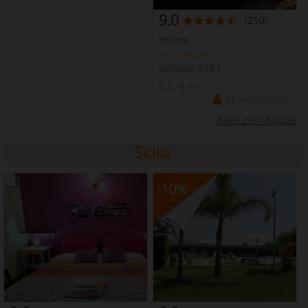
9.0
(
210
)
Hoeve
Lecce Apulië
Gallipoli 5484
2 - 3
Min
15
Aantal Bedden
Alles zien Apulië
Sicilia
-10
%