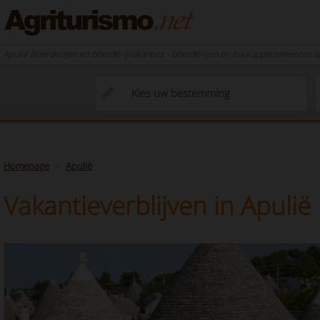
Apulië Boerderijen en boerderijvakanties - boerderijen en huurappartementen op 
Homepage
Apulië
Vakantieverblijven in Apulië