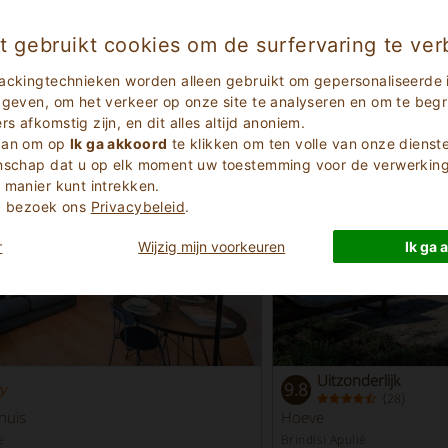
9.4
(
)
(
)
27
15
eakfast
Hoeve
t gebruikt cookies om de surfervaring te ver
pulië
Brindisi Apulië
a 517
Brindisi 2347
ackingtechnieken worden alleen gebruikt om gepersonaliseerde 
 geven, om het verkeer op onze site te analyseren en om te begri
10
Aantal Bedden
1 - 3
Min
 afkomstig zijn, en dit alles altijd anoniem.
 aan om op
Ik ga akkoord
te klikken om ten volle van onze dienst
enschap dat u op elk moment uw toestemming voor de verwerking 
 manier kunt intrekken.
e, bezoek ons
Privacybeleid
.
r
Wijzig mijn voorkeuren
Ik ga 
Uitzonderlijk
9.8
y
(
)
28
huis
Hoeve
ë
Brindisi Apulië