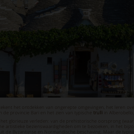
ekent het ontdekken van ongerepte omgevingen, het leren over 
n de provincie Bari en het zien van typische
trulli
in Alberobello
tot het glorieuze verleden: van de prehistorische oorsprong (w
ene artistieke bezienswaardigheden om te bezoeken, in het bij
uit de Byzantijnse en Normandische beschaving. Maar de typisch