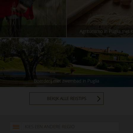
n
Agriturismo in Puglia met 
Boerderij met zwembad in Puglia
BEKIJK ALLE REISTIPS
KIES EEN ANDERE REGIO