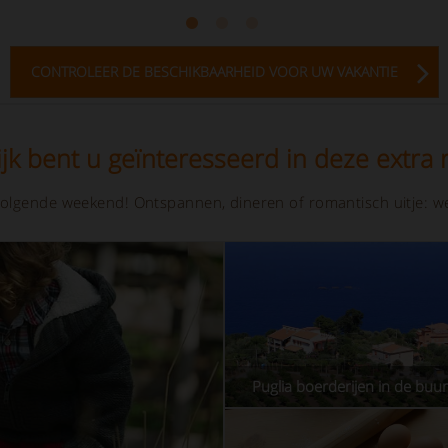
CONTROLEER DE BESCHIKBAARHEID VOOR UW VAKANTIE
jk bent u geïnteresseerd in deze extra r
olgende weekend! Ontspannen, dineren of romantisch uitje: we
Puglia boerderijen in de buu