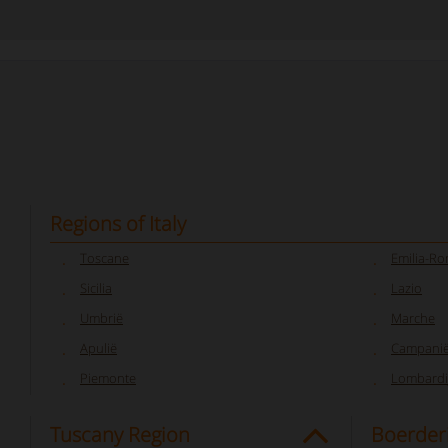
Regions of Italy
Toscane
Emilia-R
Sicilia
Lazio
Umbrië
Marche
Apulië
Campani
Piemonte
Lombardi
Tuscany Region
Boerderi