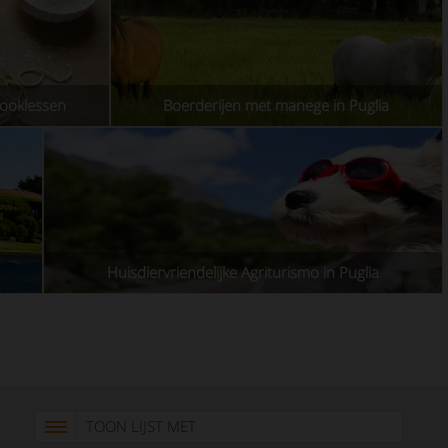
kooklessen
Boerderijen met manege in Puglia
Huisdiervriendelijke Agriturismo in Puglia
TOON LIJST MET