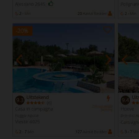
Alessano 2645
Poligna
n
2 -
Min
20
Aantal Bedden
2 -
Min
-20
%
Uitstekend
Uit
9.3
9.4
(
)
6
Onmiddellijke
Casa in campagna
Hoeve
boeking
Foggia Apulië
Brindisi A
Vieste 4025
Carovig
2 - 7
Min
127
Aantal Bedden
3 - 7
Mi