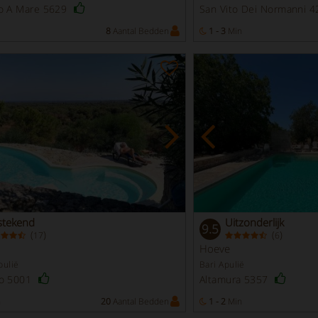
no A Mare 5629
San Vito Dei Normanni 
8
Aantal Bedden
1 - 3
Min
stekend
Uitzonderlijk
9.5
(
)
(
)
17
6
Hoeve
pulië
Bari Apulië
no 5001
Altamura 5357
n
20
Aantal Bedden
1 - 2
Min