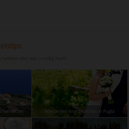
eistips
 hebben alles wat u nodig heeft!
rt van de zee
Boerderijen voor bruiloften in Puglia