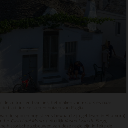
de cultuur en tradities, het maken van excursies naar
, de traditionele stenen huizen van Puglia.
aarvan de sporen nog steeds bewaard zijn gebleven in Altamura)
zonder
Castel del Monte
(letterlijk
Kasteel van de Berg
),
e historische gebouwen van deze regio zijn in feite de