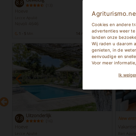
8.8
9.2
(
)
13
Hoeve
Bed & Br
Agriturismo.ne
Lecce Apulië
Taranto A
Novoli 4646
Massafr
Cookies en andere tr
advertenties weer te
n
1 - 5
Min
14
Aantal Bedden
1 -
Min
landen onze bezoekers
Wij raden u daarom
-10
%
genieten, in de wet
eenvoudige en snelle
Voor meer informati
Ik weige
Uitzonderlijk
9.8
New entr
(
)
16
Hoeve
Vakantie
Lecce Apulië
Bari Apuli