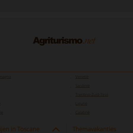
omagna
Venetië
Sardinië
Trentino-Zuid-Tirol
ë
Ligurië
je
Calabrië
jen in Toscane
Themavakanties