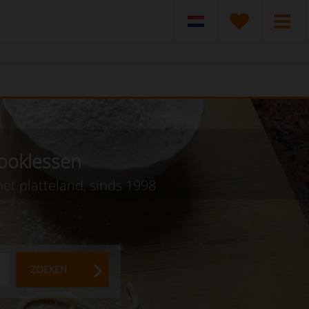
kooklessen
et platteland, sinds 1998
ZOEKEN