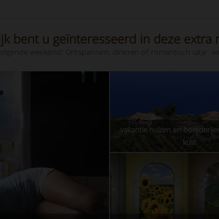
jk bent u geïnteresseerd in deze extra r
olgende weekend! Ontspannen, dineren of romantisch uitje: we
vakantie huizen en boerderijen
kust