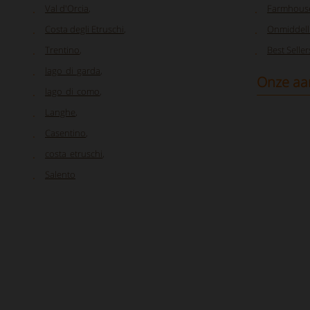
Val d'Orcia
,
Farmhouse
Costa degli Etruschi
,
Onmiddelli
Trentino
,
Best Seller
lago_di_garda
,
Onze aa
lago_di_como
,
Langhe
,
Casentino
,
costa_etruschi
,
Salento