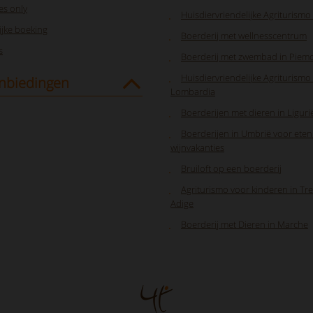
s only
Huisdiervriendelijke Agriturismo 
jke boeking
Boerderij met wellnesscentrum
s
Boerderij met zwembad in Piem
Huisdiervriendelijke Agriturismo 
nbiedingen
Lombardia
Boerderijen met dieren in Liguri
Boerderijen in Umbrië voor eten
wijnvakanties
Bruiloft op een boerderij
Agriturismo voor kinderen in Tre
Adige
Boerderij met Dieren in Marche