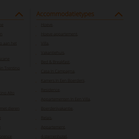
Accommodatietypes
ne
Hoeve
,
en
Hoeve-appartement
,
o aan het
Villa
,
Vakantiehuis
,
oscane
Bed & Breakfast
,
 in Trentino
Casa In Campagna
,
Kamers In Een Boerderij
,
Residence
,
tino Alto
Appartementen In Een Villa
,
 met dieren
Boerderijvakantie
,
e
Relais
,
e
Appartement
,
lorence
4-sterrenhotel
,