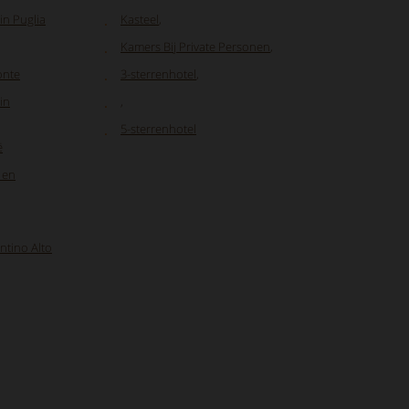
in Puglia
Kasteel
,
Kamers Bij Private Personen
,
onte
3-sterrenhotel
,
in
,
5-sterrenhotel
ë
 en
ntino Alto