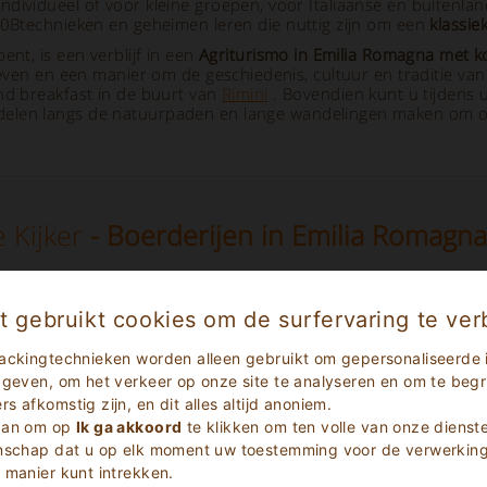
vidueel of voor kleine groepen, voor Italiaanse en buitenlandse
echnieken en geheimen leren die nuttig zijn om een
klassie
nt, is een verblijf in een
Agriturismo in Emilia Romagna met k
oeven en een manier om de geschiedenis, cultuur en traditie va
nd breakfast in de buurt van
Rimini
. Bovendien kunt u tijdens 
elen langs de natuurpaden en lange wandelingen maken om o
 Kijker
- Boerderijen in Emilia Romagn
t gebruikt cookies om de surfervaring te ver
ackingtechnieken worden alleen gebruikt om gepersonaliseerde 
 geven, om het verkeer op onze site te analyseren en om te begri
 afkomstig zijn, en dit alles altijd anoniem.
 aan om op
Ik ga akkoord
te klikken om ten volle van onze dienst
enschap dat u op elk moment uw toestemming voor de verwerking 
 manier kunt intrekken.