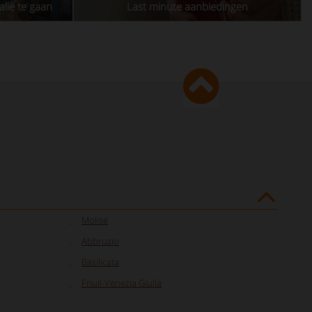
alië te gaan
Last minute aanbiedingen
Molise
Abbruzio
Basilicata
Friuli-Venezia Giulia