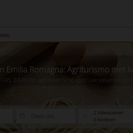
lessen
in Emilia Romagna: Agriturismo met 
villas, B&Bs en agrotoerisme voor uw vakantie op h
2
Volwassenen
0
Kinderen