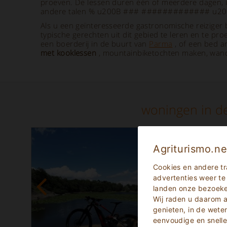
proeven. De lessen duren één of meerdere dagen, indi
andere talen % u200B ### ############# u200Bt
Als u een geïnteresseerde gastronomische reiziger be
typische gerechten uit dit gebied te leren en te pr
een boerderij in de buurt van
Parma
, of een bed a
met kooklessen
, mountainbiketochten maken, wand
woningen in de
Agriturismo.ne
Cookies en andere tr
advertenties weer te
landen onze bezoekers
Wij raden u daarom
genieten, in de wet
eenvoudige en snelle