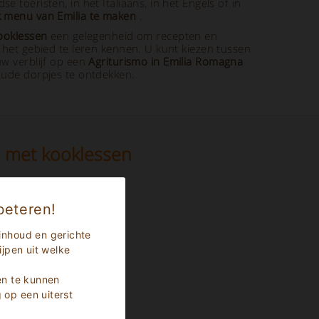
 toeristen, in het Italiaans, in het Engels of in
k menu van Emilia te maken
.
ooklessen
een gelegenheid om recepten en
n het gebied te leren kennen. U kunt kiezen tussen
uw verblijf op een
Agriturismo in Emilia Romagna
ude dorpjes te ontdekken.
a met kooklessen
beteren!
inhoud en gerichte
jpen uit welke
en te kunnen
op een uiterst