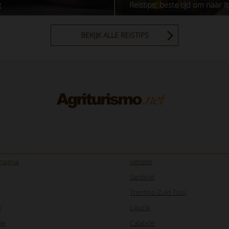
g
Reistips: beste tijd om naar It
BEKIJK ALLE REISTIPS
omagna
Venetië
Sardinië
Trentino-Zuid-Tirol
ë
Ligurië
je
Calabrië