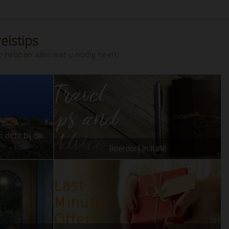
eistips
 hebben alles wat u nodig heeft!
 dicht bij de
Boerderij in Italië