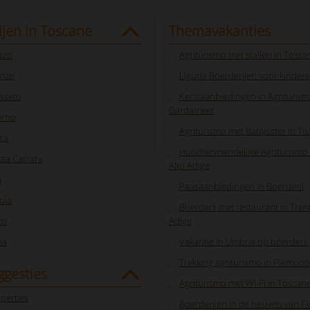
jen in Toscane
Themavakanties
zzo
Agriturismo met stallen in Tosca
enze
Liguria Boerderijen voor kinder
sseto
Kerstaanbiedingen in Agriturism
Gardameer
orno
Agriturismo met Babysitter in T
ca
Huisdiervriendelijke Agriturismo
sa Carrara
Alto Adige
a
Paasaanbiedingen in Boerderij
oia
Boerderij met restaurant in Tren
to
Adige
na
Vakantie in Umbrië op boerderij
Trekking agriturismo in Piemont
ggesties
Agriturismo met Wi-Fi in Toscan
perties
Boerderijen in de heuvels van F