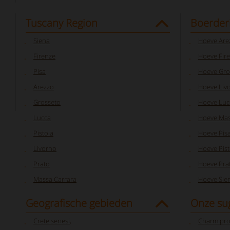
Tuscany Region
Boerderi
Siena
Hoeve Are
Firenze
Hoeve Fir
Pisa
Hoeve Gro
Arezzo
Hoeve Liv
Grosseto
Hoeve Luc
Lucca
Hoeve Mas
Pistoia
Hoeve Pis
Livorno
Hoeve Pist
Prato
Hoeve Pra
Massa Carrara
Hoeve Sie
Geografische gebieden
Onze su
Crete senesi
,
Charm pro