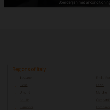
Boerderijen met airconditionin
Regions of Italy
Toscane
Emilia-R
Sicilia
Lazio
Umbrië
Marche
Apulië
Campani
Piemonte
Lombardi