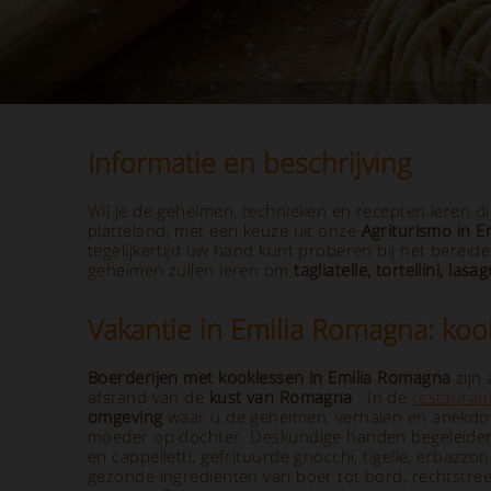
Informatie en beschrijving
Wil je de geheimen, technieken en recepten leren 
platteland, met een keuze uit onze
Agriturismo in 
tegelijkertijd uw hand kunt proberen bij het bereid
geheimen zullen leren om
tagliatelle, tortellini, lasa
Vakantie in Emilia Romagna: koo
Boerderijen met kooklessen in Emilia Romagna
zijn
afstand van de
kust van Romagna
. In de
restauran
omgeving
waar u de geheimen, verhalen en anekdotes
moeder op dochter. Deskundige handen begeleiden u bi
en cappelletti, gefrituurde gnocchi, tigelle, erbaz
gezonde ingrediënten van boer tot bord, rechtstreek