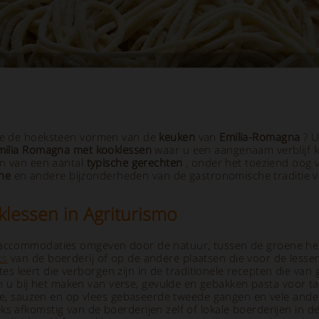
die de hoeksteen vormen van de
keuken
van
Emilia-Romagna
? U
Emilia Romagna met kooklessen
waar u een aangenaam verblijf 
en van een aantal
typische gerechten
, onder het toeziend oog v
gne
en andere bijzonderheden van de gastronomische traditie 
klessen in Agriturismo
 accommodaties omgeven door de natuur, tussen de groene he
ts
van de boerderij of op de andere plaatsen die voor de lesse
 leert die verborgen zijn in de traditionele recepten die van
j het maken van verse, gevulde en gebakken pasta voor tagliatel
zone, sauzen en op vlees gebaseerde tweede gangen en vele ande
s afkomstig van de boerderijen zelf of lokale boerderijen in de