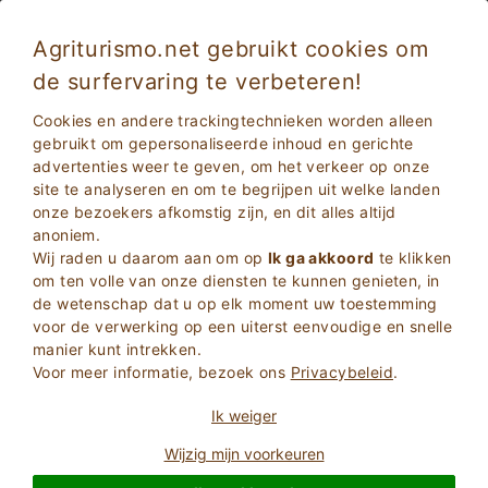
Agriturismo.net gebruikt cookies om
de surfervaring te verbeteren!
Cellere 3682
Uitstekend
Cookies en andere trackingtechnieken worden alleen
9.2
Hoeve
gebruikt om gepersonaliseerde inhoud en gerichte
advertenties weer te geven, om het verkeer op onze
Viterbo
, Cellere
14
Aantal Bedden
(Kaart)
site te analyseren en om te begrijpen uit welke landen
onze bezoekers afkomstig zijn, en dit alles altijd
VRAAG AAN DE EIGENAAR
BOEK
anoniem.
Wij raden u daarom aan om op
Ik ga akkoord
te klikken
om ten volle van onze diensten te kunnen genieten, in
de wetenschap dat u op elk moment uw toestemming
Meer informatie
voor de verwerking op een uiterst eenvoudige en snelle
manier kunt intrekken.
Voor meer informatie, bezoek ons
Privacybeleid
.
6 Beoordelingen
Accommodatie
Ik weiger
Wijzig mijn voorkeuren