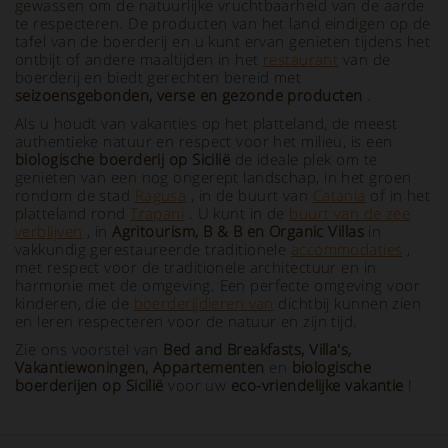
gewassen om de natuurlijke vruchtbaarheid van de aarde
te respecteren. De producten van het land eindigen op de
tafel van de boerderij en u kunt ervan genieten tijdens het
ontbijt of andere maaltijden in het
restaurant
van de
boerderij en biedt gerechten bereid met
seizoensgebonden, verse en gezonde producten
.
Als u houdt van vakanties op het platteland, de meest
authentieke natuur en respect voor het milieu, is een
biologische boerderij op Sicilië
de ideale plek om te
genieten van een nog ongerept landschap, in het groen
rondom de stad
Ragusa
, in de buurt van
Catania
of in het
platteland rond
Trapani
. U kunt in de
buurt van de zee
verblijven
, in
Agritourism, B & B en Organic Villas
in
vakkundig gerestaureerde traditionele
accommodaties
,
met respect voor de traditionele architectuur en in
harmonie met de omgeving. Een perfecte omgeving voor
kinderen, die de
boerderijdieren van
dichtbij kunnen zien
en leren respecteren voor de natuur en zijn tijd.
Zie ons voorstel van
Bed and Breakfasts, Villa's,
Vakantiewoningen, Appartementen
en
biologische
boerderijen op Sicilië
voor uw
eco-vriendelijke vakantie
!