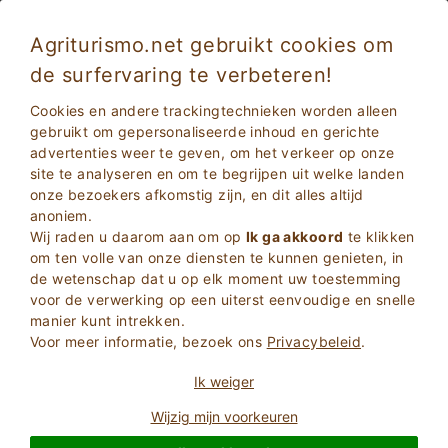
Agriturismo.net gebruikt cookies om
de surfervaring te verbeteren!
Eco-vriendelijk Verblijf op Sicilië in een
Cookies en andere trackingtechnieken worden alleen
biologische boerderij
gebruikt om gepersonaliseerde inhoud en gerichte
advertenties weer te geven, om het verkeer op onze
site te analyseren en om te begrijpen uit welke landen
onze bezoekers afkomstig zijn, en dit alles altijd
anoniem.
Wij raden u daarom aan om op
Ik ga akkoord
te klikken
om ten volle van onze diensten te kunnen genieten, in
de wetenschap dat u op elk moment uw toestemming
voor de verwerking op een uiterst eenvoudige en snelle
2
Volwassenen
manier kunt intrekken.
ZOEKEN
0
Kinderen
Voor meer informatie, bezoek ons
Privacybeleid
.
Ik weiger
Wijzig mijn voorkeuren