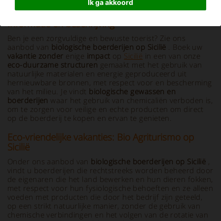
Ik ga akkoord
Informatie en beschrijving
Ben je een zorgvuldige en bewuste toerist? Zie ons
aanbod van
biologische boerderijen op Sicilië
. Boek uw
vakantie zonder
enige
impact
op
Sicilië
in een van onze
eco-duurzame structuren
gemaakt met het gebruik van
natuurlijke materialen en energie geproduceerd uit
hernieuwbare bronnen, met respect voor en bescherming
van het milieu. Je vindt
biologische gewassen en
boerderijen
waar het gebruik van chemicaliën verboden is,
om te zorgen voor veilige en echte producten om direct
op de boerderij te kopen en ervan te genieten.
Eco-vriendelijke vakanties: Bio Agriturismo op
Sicilië
Onder ons aanbod van
biologische boerderijen op Sicilië
,
vindt u boerderijen die rechtstreeks worden beheerd door
de eigenaren die het land bewerken en hun dieren fokken,
met respect voor hun fysiologische behoeften en ze alleen
voeden met producten die door het bedrijf zijn geteeld,
op een strikt natuurlijke manier, zonder de gebruik van
chemische verbindingen en het volgen van de rotatie van