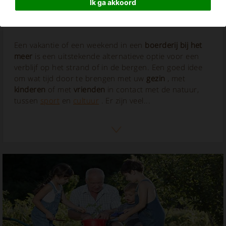
Ik ga akkoord
Boerderij in de buurt van het meer
Een vakantie of een weekend in een
boerderij bij het
meer
is een uitstekende alternatieve optie voor een
verblijf op het strand of in de bergen. Een goed idee
om wat tijd door te brengen met uw
gezin
, met
kinderen
of met
vrienden
in contact met de natuur,
tussen
sport
en
cultuur
. Er zijn veel...