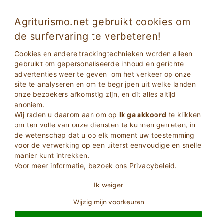
Agriturismo.net gebruikt cookies om
de surfervaring te verbeteren!
Themavakanties
Cookies en andere trackingtechnieken worden alleen
Themavakantie
is een lijst van enkele thematische pagina's
gebruikt om gepersonaliseerde inhoud en gerichte
gewijd aan de wereld van vakantie in contact met de natuur.
advertenties weer te geven, om het verkeer op onze
site te analyseren en om te begrijpen uit welke landen
onze bezoekers afkomstig zijn, en dit alles altijd
anoniem.
Wij raden u daarom aan om op
Ik ga akkoord
te klikken
om ten volle van onze diensten te kunnen genieten, in
de wetenschap dat u op elk moment uw toestemming
voor de verwerking op een uiterst eenvoudige en snelle
manier kunt intrekken.
Voor meer informatie, bezoek ons
Privacybeleid
.
Ik weiger
Wijzig mijn voorkeuren