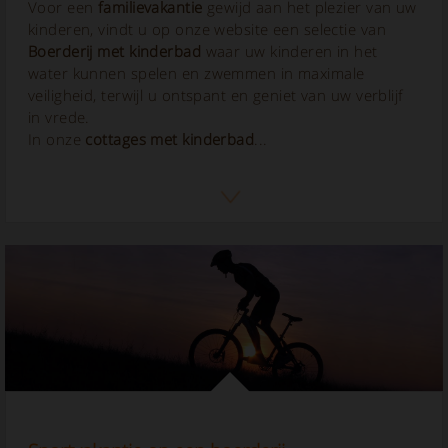
Voor een
familievakantie
gewijd aan het plezier van uw
kinderen, vindt u op onze website een selectie van
Boerderij met kinderbad
waar uw kinderen in het
water kunnen spelen en zwemmen in maximale
veiligheid, terwijl u ontspant en geniet van uw verblijf
in vrede.
In onze
cottages met kinderbad
...