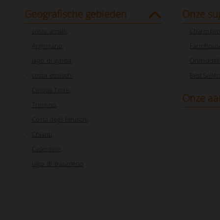
Geografische gebieden
Onze su
costa_amalfi
,
Charm pro
Argentario
,
Farmhouse
lago_di_garda
,
Onmiddelli
costa_etruschi
,
Best Seller
Cinque Terre
,
Onze aa
Trentino
,
Costa degli Etruschi
,
Chianti
,
Casentino
,
lago_di_trasimeno