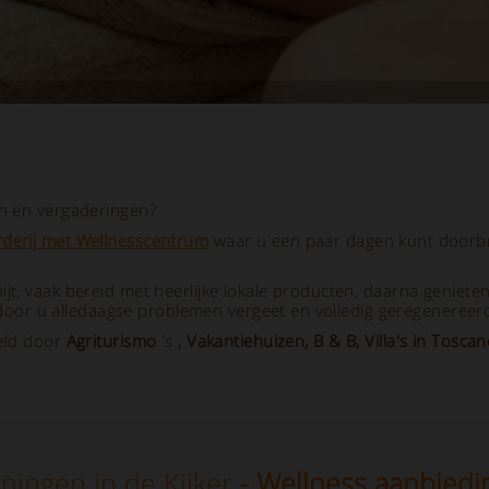
en en vergaderingen?
derij met Wellnesscentrum
waar u een paar dagen kunt doorbr
jt, vaak bereid met heerlijke lokale producten, daarna geniete
or u alledaagse problemen vergeet en volledig geregenereerd
eld door
Agriturismo
's
, Vakantiehuizen, B & B, Villa's
in Toscan
ningen in de Kijker
- Wellness aanbiedi