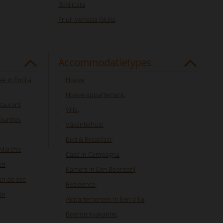
Basilicata
Friuli-Venezia Giulia
Accommodatietypes
e in Emilia
Hoeve
,
Hoeve-appartement
,
taurant
Villa
,
akanties
Vakantiehuis
,
Bed & Breakfast
,
 Marche
Casa In Campagna
,
en
Kamers In Een Boerderij
,
van de zee
Residence
,
in
Appartementen In Een Villa
,
Boerderijvakantie
,