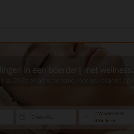
ingen in een boerderij met wellnes
villas, B&Bs en agrotoerisme voor uw vakantie op h
2
Volwassenen
0
Kinderen