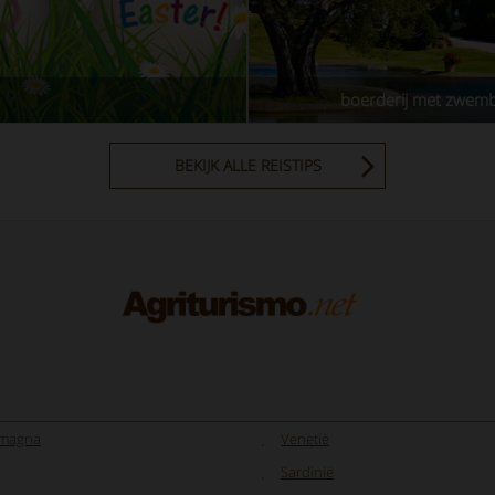
boerderij met zwem
BEKIJK ALLE REISTIPS
omagna
Venetië
Sardinië