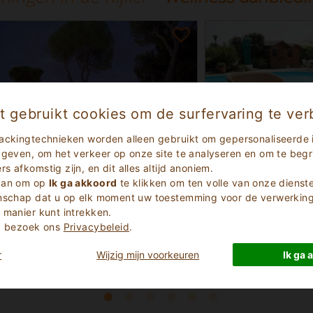
t gebruikt cookies om de surfervaring te ver
ackingtechnieken worden alleen gebruikt om gepersonaliseerde 
 geven, om het verkeer op onze site te analyseren en om te begri
 afkomstig zijn, en dit alles altijd anoniem.
 aan om op
Ik ga akkoord
te klikken om ten volle van onze dienst
Geweldig
Uitstekend
9.3
enschap dat u op elk moment uw toestemming voor de verwerking 
(
)
(
)
14
40
 manier kunt intrekken.
e
Casa in campagna
e, bezoek ons
Privacybeleid
.
 Toscane
Padova Venetië
i 4704
Bovolenta 2036
r
Wijzig mijn voorkeuren
Ik ga 
Min
60
Aantal Bedden
1 - 2
Min