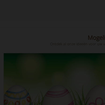
Mogeli
Ontdek al onze ideeën voor uw v