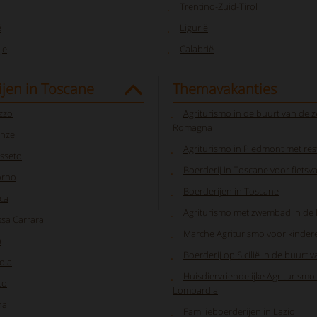
Trentino-Zuid-Tirol
ë
Ligurië
je
Calabrië
jen in Toscane
Themavakanties
zzo
Agriturismo in de buurt van de ze
Romagna
enze
Agriturismo in Piedmont met res
sseto
Boerderij in Toscane voor fietsv
orno
Boerderijen in Toscane
ca
Agriturismo met zwembad in de
sa Carrara
Marche Agriturismo voor kinder
a
Boerderij op Sicilië in de buurt 
oia
Huisdiervriendelijke Agriturismo 
to
Lombardia
na
Familieboerderijen in Lazio