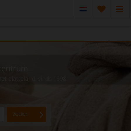
scentrum
et platteland, sinds 1998
ZOEKEN