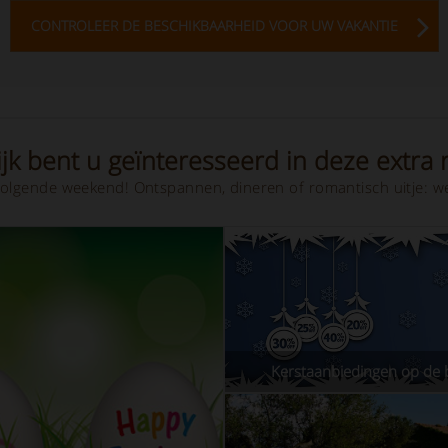
CONTROLEER DE BESCHIKBAARHEID VOOR UW VAKANTIE
jk bent u geïnteresseerd in deze extra r
olgende weekend! Ontspannen, dineren of romantisch uitje: we
Kerstaanbiedingen op de 