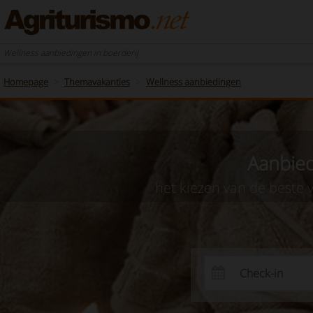
Wellness aanbiedingen in boerderij
Homepage
Themavakanties
Wellness aanbiedingen
Aanbied
het kiezen van de beste 