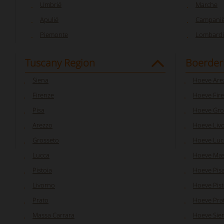
Umbrië
Marche
Apulië
Campani
Piemonte
Lombardi
Tuscany Region
Boerderi
Siena
Hoeve Are
Firenze
Hoeve Fir
Pisa
Hoeve Gro
Arezzo
Hoeve Liv
Grosseto
Hoeve Luc
Lucca
Hoeve Mas
Pistoia
Hoeve Pis
Livorno
Hoeve Pist
Prato
Hoeve Pra
Massa Carrara
Hoeve Sie