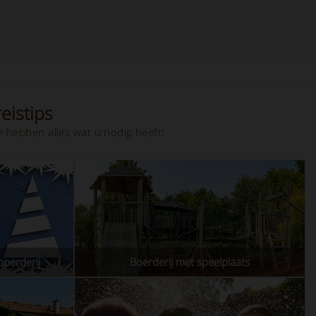
eistips
 hebben alles wat u nodig heeft!
boerderij
Boerderij met speelplaats