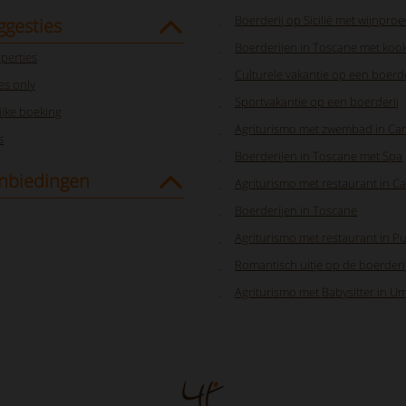
Boerderij op Sicilië met wijnproev
ggesties
Boerderijen in Toscane met koo
perties
Culturele vakantie op een boerde
s only
Sportvakantie op een boerderij
jke boeking
Agriturismo met zwembad in Ca
s
Boerderijen in Toscane met Spa
nbiedingen
Agriturismo met restaurant in 
Boerderijen in Toscane
Agriturismo met restaurant in Pu
Romantisch uitje op de boerderi
Agriturismo met Babysitter in U