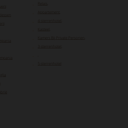
Relais
,
erij
Appartement
,
klessen
4-sterrenhotel
,
rij
Kasteel
,
Kamers Bij Private Personen
,
mpania
3-sterrenhotel
,
,
Campania
5-sterrenhotel
glia
j
mbrië