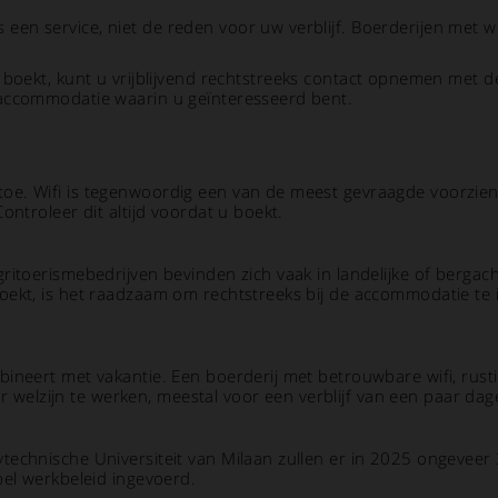
is een service, niet de reden voor uw verblijf. Boerderijen met w
boekt, kunt u vrijblijvend rechtstreeks contact opnemen met 
 accommodatie waarin u geïnteresseerd bent.
oe. Wifi is tegenwoordig een van de meest gevraagde voorzie
ontroleer dit altijd voordat u boekt.
ritoerismebedrijven bevinden zich vaak in landelijke of bergac
oekt, is het raadzaam om rechtstreeks bij de accommodatie te
ineert met vakantie. Een boerderij met betrouwbare wifi, rusti
elzijn te werken, meestal voor een verblijf van een paar dag
technische Universiteit van Milaan zullen er in 2025 ongeveer
bel werkbeleid ingevoerd.