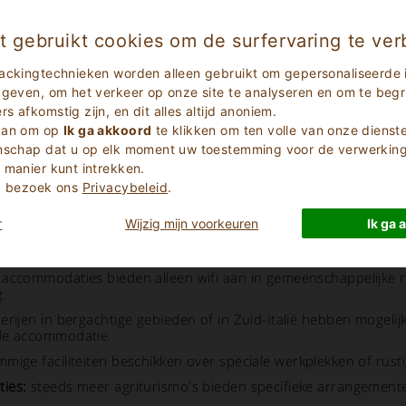
plossing biedt voor de zoektocht naar een balans tussen product
che Universiteit Milaan, 2025)
t gebruikt cookies om de surfervaring te ver
ackingtechnieken worden alleen gebruikt om gepersonaliseerde 
i:
 geven, om het verkeer op onze site te analyseren en om te begri
en wifi-verbinding
 afkomstig zijn, en dit alles altijd anoniem.
 aan om op
Ik ga akkoord
te klikken om ten volle van onze dienst
k wifi-dekking op de kamers.
enschap dat u op elk moment uw toestemming voor de verwerking 
net)
 manier kunt intrekken.
e, bezoek ons
Privacybeleid
.
r
Wijzig mijn voorkeuren
Ik ga 
:
Vraag niet alleen of er wifi beschikbaar is. Vraag naar de sne
ccommodaties bieden alleen wifi aan in gemeenschappelijke ruim
g.
rijen in bergachtige gebieden of in Zuid-Italië hebben mogelij
 de accommodatie.
mige faciliteiten beschikken over speciale werkplekken of rust
ies:
steeds meer agriturismo's bieden specifieke arrangement