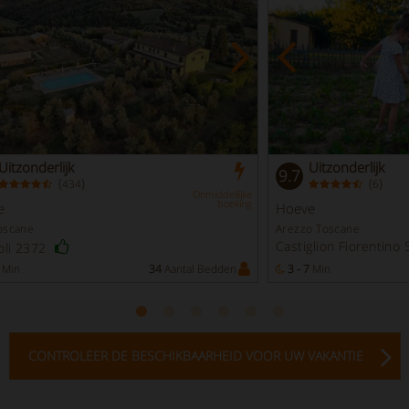
Uitzonderlijk
Uitzonderlijk
9.7
(
)
(
)
434
6
Onmiddellijke
boeking
e
Hoeve
oscane
Arezzo Toscane
Castiglion Fiorentino
oli 2372
Min
34
Aantal Bedden
3 - 7
Min
CONTROLEER DE BESCHIKBAARHEID VOOR UW VAKANTIE