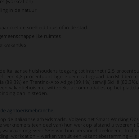
s (workcation)
ing in de natuur
kbaar met de snelheid thuis of in de stad.
 gemeenschappelijke ruimtes
erkvakanties
 Italiaanse huishoudens toegang tot internet ( 2,5 procentpun
 heeft een 4,8 procentpunt lagere penetratiegraad dan Midden- e
ia (89,3%) en Trentino-Alto Adige (89,1%), terwijl Sicilië (82,3%
e een vakantiehuis met wifi zoekt: accommodaties op het plattel
binding dan in steden.
 de agritoerismebranche.
n op de Italiaanse arbeidsmarkt. Volgens het Smart Working Obs
se werknemers (een deel van) hun werk op afstand uitvoeren ( 
rd, waaraan ongeveer 53% van hun personeel deelneemt. In dez
ding: workcation – werken vanuit een vakantiebestemming – is 