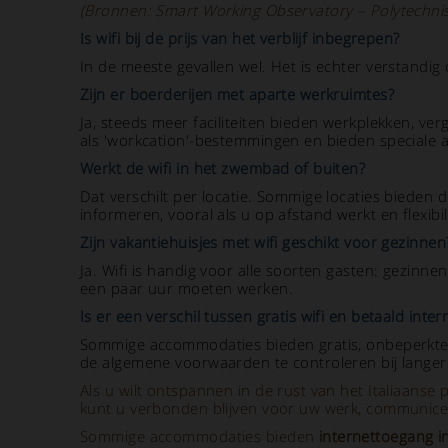
(Bronnen: Smart Working Observatory – Polytechnis
Is wifi bij de prijs van het verblijf inbegrepen?
In de meeste gevallen wel. Het is echter verstandig 
Zijn er boerderijen met aparte werkruimtes?
Ja, steeds meer faciliteiten bieden werkplekken, ver
als 'workcation'-bestemmingen en bieden speciale
Werkt de wifi in het zwembad of buiten?
Dat verschilt per locatie. Sommige locaties bieden
informeren, vooral als u op afstand werkt en flexibili
Zijn vakantiehuisjes met wifi geschikt voor gezinnen
Ja. Wifi is handig voor alle soorten gasten: gezinne
een paar uur moeten werken.
Is er een verschil tussen gratis wifi en betaald inter
Sommige accommodaties bieden gratis, onbeperkte wi
de algemene voorwaarden te controleren bij langere 
Als u wilt ontspannen in de rust van het Italiaanse 
kunt u verbonden blijven voor uw werk, communicere
Sommige accommodaties bieden
internettoegang i