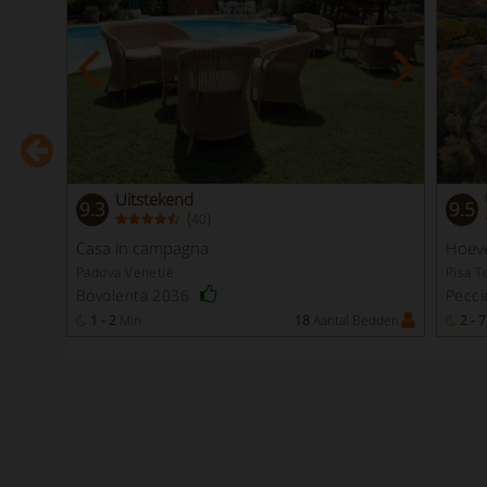
Uitstekend
9.3
9.5
(
)
40
ddellijke
boeking
Casa in campagna
Hoev
Padova Venetië
Pisa T
Bovolenta 2036
Pecci
edden
1 - 2
Min
18
Aantal Bedden
2 - 7