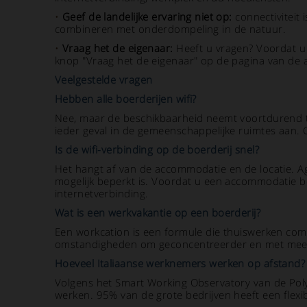
•
Geef de landelijke ervaring niet op:
connectiviteit 
combineren met onderdompeling in de natuur.
•
Vraag het de eigenaar:
Heeft u vragen? Voordat u 
knop "Vraag het de eigenaar" op de pagina van de
Veelgestelde vragen
Hebben alle boerderijen wifi?
Nee, maar de beschikbaarheid neemt voortdurend t
ieder geval in de gemeenschappelijke ruimtes aan. C
Is de wifi-verbinding op de boerderij snel?
Het hangt af van de accommodatie en de locatie. Ag
mogelijk beperkt is. Voordat u een accommodatie b
internetverbinding.
Wat is een werkvakantie op een boerderij?
Een workcation is een formule die thuiswerken comb
omstandigheden om geconcentreerder en met meer w
Hoeveel Italiaanse werknemers werken op afstand?
Volgens het Smart Working Observatory van de Poly
werken. 95% van de grote bedrijven heeft een flexi