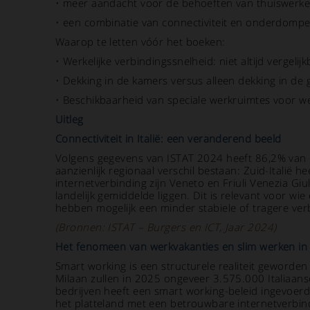
•
meer aandacht voor de behoeften van thuiswerker
•
een combinatie van connectiviteit en onderdompel
Waarop te letten vóór het boeken:
•
Werkelijke verbindingssnelheid: niet altijd vergelij
•
Dekking in de kamers versus alleen dekking in de
•
Beschikbaarheid van speciale werkruimtes voor w
Uitleg
Connectiviteit in Italië: een veranderend beeld
Volgens gegevens van ISTAT 2024 heeft 86,2% van de
aanzienlijk regionaal verschil bestaan: Zuid-Italië
internetverbinding zijn Veneto en Friuli Venezia Giul
landelijk gemiddelde liggen. Dit is relevant voor wi
hebben mogelijk een minder stabiele of tragere ver
(Bronnen: ISTAT – Burgers en ICT, Jaar 2024)
Het fenomeen van werkvakanties en slim werken in
Smart working is een structurele realiteit geworde
Milaan zullen in 2025 ongeveer 3.575.000 Italiaan
bedrijven heeft een smart working-beleid ingevoe
het platteland met een betrouwbare internetverbin