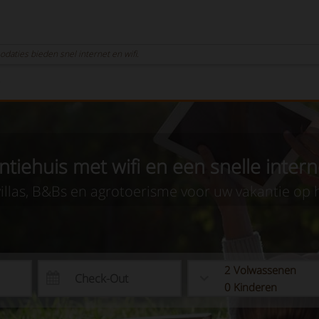
odaties bieden snel internet en wifi.
ntiehuis met wifi en een snelle intern
villas, B&Bs en agrotoerisme voor uw vakantie op h
2
Volwassenen
0
Kinderen