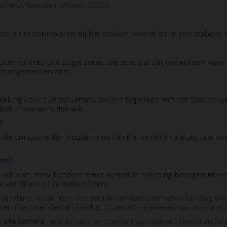
che Universiteit Milaan, 2025)
om dit te controleren bij het boeken, vooral als je een stabiele
gaderruimtes of rustige zones die speciaal zijn ontworpen voor t
 arrangementen aan.
 dekking voor buitenruimtes, andere beperken zich tot binnenrui
teit in uw werkplek wilt.
?
n die contact willen houden met familie, kinderen die digitale a
net?
fi aan, terwijl andere extra kosten in rekening brengen of een
verblijven of zakelijke reizen.
platteland, maar toch het gemak van een internetverbinding wilt
n met vrienden en familie, of gewoon genieten van online ente
n alle kamers
, wat privacy en comfort garandeert, terwijl ande