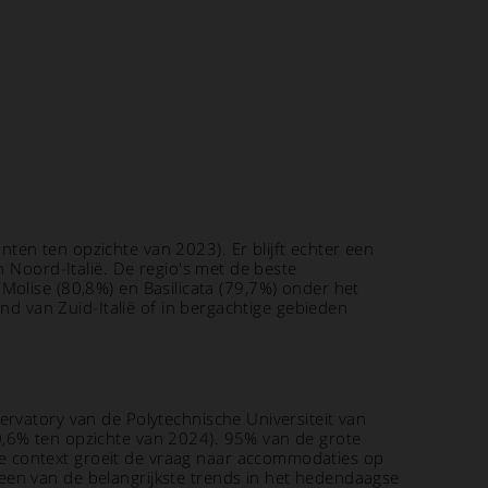
ten ten opzichte van 2023). Er blijft echter een
n Noord-Italië. De regio's met de beste
), Molise (80,8%) en Basilicata (79,7%) onder het
and van Zuid-Italië of in bergachtige gebieden
ervatory van de Polytechnische Universiteit van
0,6% ten opzichte van 2024). 95% van de grote
e context groeit de vraag naar accommodaties op
een van de belangrijkste trends in het hedendaagse