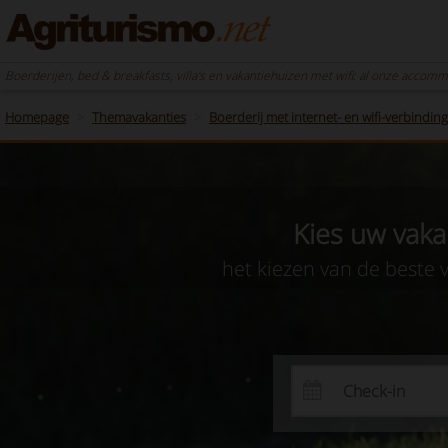
Boerderijen, bed & breakfasts, villa's en vakantiehuizen met wifi: al onze accomm
Homepage
Themavakanties
Boerderij met internet- en wifi-verbinding
Kies uw vaka
het kiezen van de beste 