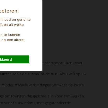
iviteit en welzijn.
beteren!
inhoud en gerichte
jpen uit welke
en te kunnen
op een uiterst
akkoord
lheid in Mbps, vooral als u videogesprekken moet
tes zoals de eetzaal of de tuin. Als u wifi op uw
k minder stabiele verbindingen vanwege de lokale
ige omgevingen die geschikt zijn voor slim werken.
en voor thuiswerkers, met gegarandeerde