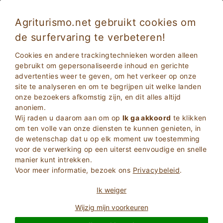
Agriturismo.net gebruikt cookies om
de surfervaring te verbeteren!
Paardrijden vakanties: vakantie op een
Cookies en andere trackingtechnieken worden alleen
boerderij met manege in Emilia Romagna
gebruikt om gepersonaliseerde inhoud en gerichte
advertenties weer te geven, om het verkeer op onze
site te analyseren en om te begrijpen uit welke landen
onze bezoekers afkomstig zijn, en dit alles altijd
anoniem.
Wij raden u daarom aan om op
Ik ga akkoord
te klikken
om ten volle van onze diensten te kunnen genieten, in
de wetenschap dat u op elk moment uw toestemming
voor de verwerking op een uiterst eenvoudige en snelle
2
Volwassenen
manier kunt intrekken.
ZOEKEN
0
Kinderen
Voor meer informatie, bezoek ons
Privacybeleid
.
Ik weiger
Wijzig mijn voorkeuren