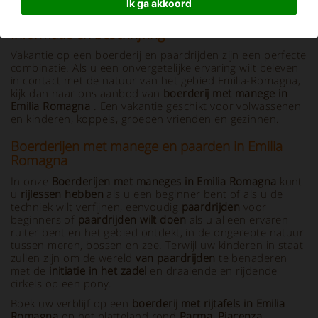
Ik ga akkoord
Informatie en beschrijving
Vakantie op een boerderij en paardrijden zijn een perfecte
combinatie. Als u een onvergetelijke ervaring wilt beleven
in contact met de natuur van het gebied Emilia-Romagna,
kijk dan naar ons aanbod van
boerderij met manege in
Emilia Romagna
. Een vakantie geschikt voor volwassenen
en kinderen, koppels, groepen vrienden en gezinnen.
Boerderijen met manege en paarden in Emilia
Romagna
In onze
Boerderijen met maneges in Emilia Romagna
kunt
u
rijlessen hebben
als u een beginner bent of als u de
techniek wilt verfijnen, eenvoudig
paardrijden
voor
beginners of
paardrijden wilt doen
als u al een ervaren
ruiter bent en het gebied ontdekt, in de ongerepte natuur
tussen meren, bossen en zee. Terwijl uw kinderen in staat
zullen zijn om de wereld
van paardrijden
te benaderen
met de
initiatie in het zadel
en draaiende en rijdende
cirkels op een pony.
Boek uw verblijf op een
boerderij met rijtafels in Emilia
Romagna
op het platteland rond
Parma, Piacenza,