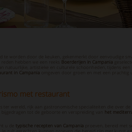
id te worden door de keuken, gekenmerkt door eenvoudige sma
 reden hebben we een reeks
Boerderijen in Campania
geselec
an natuurlijke, artistieke en culturele schoonheden, tijdens een
aurant in Campania
omgeven door groen en met een prachtig uit
rismo met restaurant
es ter wereld, rijk aan gastronomische specialiteiten die over
 bijgedragen tot de geboorte en verspreiding van
het mediterr
nt u de
typische recepten van Campania
proeven, bereid met 
 Je zult gerechten kunnen proeven die bereid zijn met kunst en