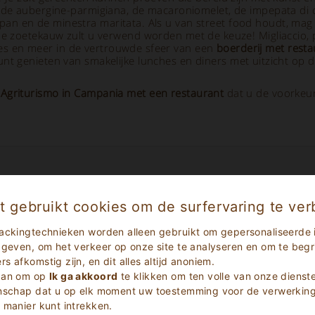
 de aubergine-parmigiana, de macaroniomelet, de impepata di 
een pan en de minestra maritata. Als u van street food houdt, ma
e zoetekauw zult u verwend worden met de keuze! Migliaccio, past
alles en meer in de vertrouwde sfeer van een
boerderij met resta
unt genieten van smakelijke lunches en diners met uitzicht op
e
Agriturismo in Campania met een restaurant
dat u de voorkeur
 de Kijker
- Agriturismo met restauran
t gebruikt cookies om de surfervaring te ver
ackingtechnieken worden alleen gebruikt om gepersonaliseerde 
 geven, om het verkeer op onze site te analyseren en om te begri
 afkomstig zijn, en dit alles altijd anoniem.
 aan om op
Ik ga akkoord
te klikken om ten volle van onze dienst
enschap dat u op elk moment uw toestemming voor de verwerking 
 manier kunt intrekken.