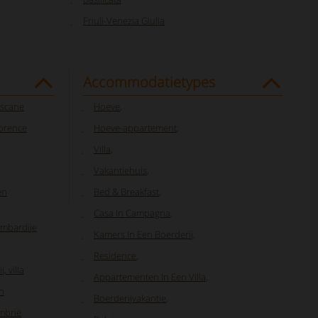
Friuli-Venezia Giulia
Accommodatietypes
oscane
Hoeve
,
lorence
Hoeve-appartement
,
Villa
,
Vakantiehuis
,
en
Bed & Breakfast
,
Casa In Campagna
,
ombardije
Kamers In Een Boerderij
,
Residence
,
, villa
Appartementen In Een Villa
,
n
Boerderijvakantie
,
Umbrië