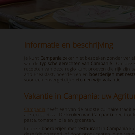
Informatie en beschrijving
Je kunt
Campania
zeker niet bezoeken zonder verle
van de
typische gerechten van Campanië
. Om deze
recepten van deze regio kunt proeven die rijk zijn a
and Breakfast, boerderijen en
boerderijen met rest
voor een onvergetelijke
eten en wijn vakantie
.
Vakantie in Campania: uw Agritu
Campania
heeft een van de oudste culinaire traditi
allereerst pizza. De
keuken van Campania
heeft ook
pasta, tomaten, olie en groenten.
In onze
boerderijen met restaurant in Campania
ku
dezelfde boerderij of door producenten in de regio.