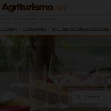
Boerderij in Campania met een restaurant
Homepage
Themavakanties
Agriturismo met restaurant in Campania
Verbl
het kiezen van de beste 