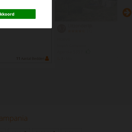
akkoord
Uitzonderlijk
9.7
(
)
1
Hoeve
Napoli Campanië
Agerola 5337
11
Aantal Bedden
3 -
Min
12
Aantal
Campania