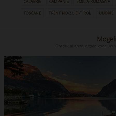
CALABRIË
CAMPANIË
EMILIA-ROMAGNA
TOSCANE
TRENTINO-ZUID-TIROL
UMBRIË
Mogeli
Ontdek al onze ideeën voor uw v