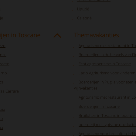
ë
Ligurië
je
Calabrië
jen in Toscane
Themavakanties
zzo
Agriturismo met restaurant in T
enze
Boerderijen in de heuvels van F
sseto
Echt agrotoerisme in Toscane
orno
Lazio Agriturismo voor kinderen
ca
Boerderijen in Puglia voor eten 
wijnvakanties
sa Carrara
Agriturismo met restaurant in L
a
Boerderijen in Toscane
oia
Bruiloften in Toscane in boerderij
to
boerderij met typische producte
na
Agriturismo voor bruiloften in 