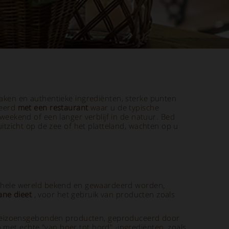
ken en authentieke ingrediënten, sterke punten
teerd
met een restaurant
waar u de typische
 weekend of een langer verblijf in de natuur. Bed
zicht op de zee of het platteland, wachten op u
 de hele wereld bekend en gewaardeerd worden,
ane dieet
, voor het gebruik van producten zoals
seizoensgebonden producten, geproduceerd door
 met echte "van boer tot bord" -ingrediënten, zoals