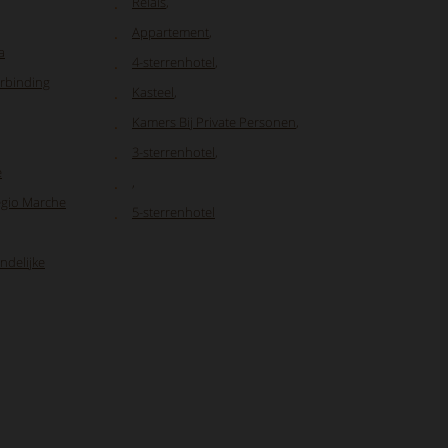
Relais
,
Appartement
,
a
4-sterrenhotel
,
erbinding
Kasteel
,
Kamers Bij Private Personen
,
3-sterrenhotel
,
e
,
regio Marche
5-sterrenhotel
ndelijke