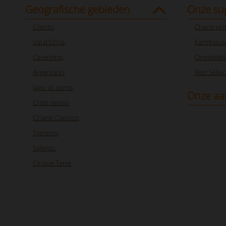
Geografische gebieden
Onze su
Cilento
,
Charm pro
Val d'Orcia
,
Farmhouse
Casentino
,
Onmiddelli
Argentario
,
Best Seller
lago_di_como
,
Onze aa
Crete senesi
,
Chianti Classico
,
Trentino
,
Salento
,
Cinque Terre