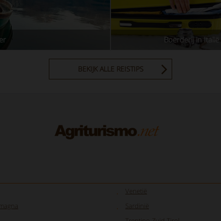
er
Boerderij in Italië
BEKIJK ALLE REISTIPS
Venetië
omagna
Sardinië
Trentino-Zuid-Tirol