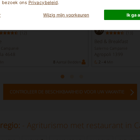
e, bezoek ons
Privacybeleid
.
r
Wijzig mijn voorkeuren
Ik ga 
Uitzonderlijk
Uitzonderlijk
9.6
(
)
(
)
12
13
e
Bed & Breakfast
i Campanië
Salerno Campanië
la 4648
Agropoli 1399
in
8
Aantal Bedden
2 - 4
Min
CONTROLEER DE BESCHIKBAARHEID VOOR UW VAKANTIE
 regio:
- Agriturismo met restaurant in 