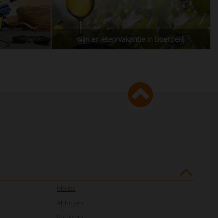
wijn en eten vakantie in boerderij
Molise
Abbruzio
Basilicata