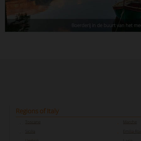
Boerderij in de buurt van het me
Regions of Italy
Toscane
Marche
Sicilia
Emilia-R
Umbrië
Lazio