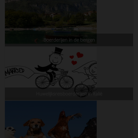
Boerderijen in de bergen
Huwelijksreisboerderijen in Italië