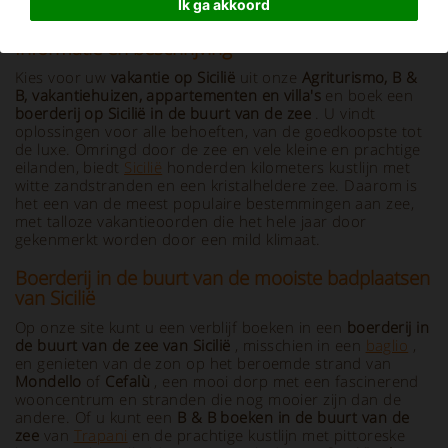
Ik ga akkoord
Informatie en beschrijving
Kies voor uw
vakantie op Sicilië
uit onze
Agriturismo, B &
B, vakantiehuizen, appartementen en villa's
en boek een
boerderij op Sicilië in de buurt van de zee
. U vindt
oplossingen voor alle behoeften, van de goedkoopste tot
de luxe. Omringd door de zee en vele kleine en prachtige
eilanden, biedt
Sicilië
honderden kilometers kustlijn met
witte zandstranden en een kristalheldere zee. Daarom is
het een van de meest populaire bestemmingen aan zee,
met talloze vakantieoorden die het hele jaar door
gekenmerkt worden door een mild klimaat.
Boerderij in de buurt van de mooiste badplaatsen
van Sicilië
Op onze site kunt u een verblijf boeken in een
boerderij in
de buurt van de zee van Sicilië
, misschien in een
baglio
,
en genieten van de zon op het beroemde strand van
Mondello
of
Cefalù
, een mooi dorp met een fascinerend
wooncentrum en stranden die nog mooier zijn dan de
andere. Of u kunt een
B & B boeken in de buurt van de
zee
van
Trapani
en de prachtige kustlijn met pittoreske