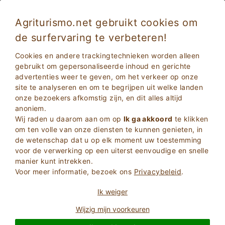
Agriturismo.net gebruikt cookies om
de surfervaring te verbeteren!
Vakantie op Sicilië in Agriturismo in de buurt
Cookies en andere trackingtechnieken worden alleen
van de zee
gebruikt om gepersonaliseerde inhoud en gerichte
advertenties weer te geven, om het verkeer op onze
site te analyseren en om te begrijpen uit welke landen
onze bezoekers afkomstig zijn, en dit alles altijd
anoniem.
Wij raden u daarom aan om op
Ik ga akkoord
te klikken
om ten volle van onze diensten te kunnen genieten, in
de wetenschap dat u op elk moment uw toestemming
voor de verwerking op een uiterst eenvoudige en snelle
2
Volwassenen
manier kunt intrekken.
ZOEKEN
0
Kinderen
Voor meer informatie, bezoek ons
Privacybeleid
.
Ik weiger
Wijzig mijn voorkeuren