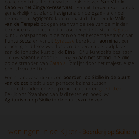
baaien en kristalhelder water, zoals die van
San Vito lo
Capo
en
het Zingaro-reservaat
. Vanuit Trapani kunt u ook
gemakkelijk het eiland
Favignana
en de
Egadi-
archipel
bereiken. In
Agrigento
kunt u naast de beroemde
Vallei
van de Tempels
ook genieten van de zee van de minder
bekende maar niet minder fascinerende kust. In
Ragusa
kunt u ontspannen in de zon op het beroemde strand van
Punta Secca
en vanuit
Syracuse
bereikt u
Taormina
, een
prachtig middeleeuws dorp en de beroemde badplaats
aan de Ionische kust bij de
Etna
. Of u kunt zelfs beslissen
om uw
vakantie door
te brengen
aan het strand in Sicilië
op de stranden van
Catania
, omlijst door het majestueuze
profiel van de Etna.
Een strandvakantie in een
boerderij op Sicilië in de buurt
van de zee
biedt u een perfecte balans tussen
droomstranden en zee, plezier, cultuur en
goed eten
.
Bekijk ons ??aanbod van faciliteiten en boek uw
Agriturismo op Sicilië in de buurt van de zee
.
woningen in de Kijker
- Boerderij op Sicilië in