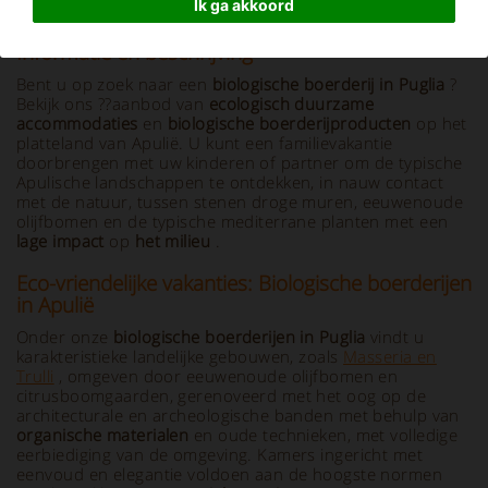
Ik ga akkoord
Informatie en beschrijving
Bent u op zoek naar een
biologische boerderij in Puglia
?
Bekijk ons ??aanbod van
ecologisch duurzame
accommodaties
en
biologische boerderijproducten
op het
platteland van Apulië. U kunt een familievakantie
doorbrengen met uw kinderen of partner om de typische
Apulische landschappen te ontdekken, in nauw contact
met de natuur, tussen stenen droge muren, eeuwenoude
olijfbomen en de typische mediterrane planten met een
lage impact
op
het milieu
.
Eco-vriendelijke vakanties: Biologische boerderijen
in Apulië
Onder onze
biologische boerderijen in Puglia
vindt u
karakteristieke landelijke gebouwen, zoals
Masseria en
Trulli
, omgeven door eeuwenoude olijfbomen en
citrusboomgaarden, gerenoveerd met het oog op de
architecturale en archeologische banden met behulp van
organische materialen
en oude technieken, met volledige
eerbiediging van de omgeving. Kamers ingericht met
eenvoud en elegantie voldoen aan de hoogste normen