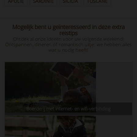
APULIË
SARDINIË
SICILIA
TOSCANE
Mogelijk bent u geïnteresseerd in deze extra
reistips
Ontdek al onze ideeën voor uw volgende weekend!
Ontspannen, dineren of romantisch uitje: we hebben alles
wat u nodig heeft!
Boerderij met internet- en wifi-verbinding