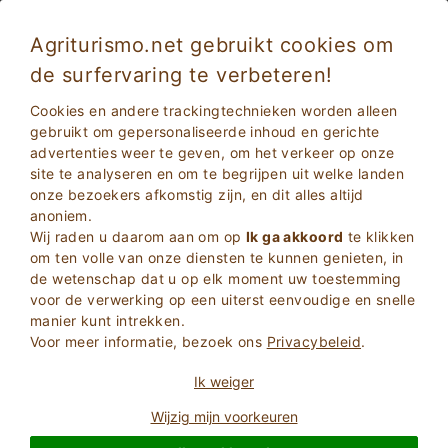
Agriturismo.net gebruikt cookies om
de surfervaring te verbeteren!
Eco-vriendelijke vakanties in Puglia op een
Cookies en andere trackingtechnieken worden alleen
biologische boerderij
gebruikt om gepersonaliseerde inhoud en gerichte
advertenties weer te geven, om het verkeer op onze
site te analyseren en om te begrijpen uit welke landen
onze bezoekers afkomstig zijn, en dit alles altijd
anoniem.
Wij raden u daarom aan om op
Ik ga akkoord
te klikken
om ten volle van onze diensten te kunnen genieten, in
de wetenschap dat u op elk moment uw toestemming
voor de verwerking op een uiterst eenvoudige en snelle
2
Volwassenen
manier kunt intrekken.
ZOEKEN
0
Kinderen
Voor meer informatie, bezoek ons
Privacybeleid
.
Ik weiger
Wijzig mijn voorkeuren