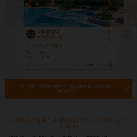
Uitstekend
Ui
9.3
9.6
(
)
6
Onmiddellijke
boeking
Casa in campagna
Hoeve
Foggia Apulië
Lecce Ap
Vieste 4025
Caprari
 Bedden
2 - 7
Min
127
Aantal Bedden
1 - 5
M
CONTROLEER DE BESCHIKBAARHEID VOOR UW
VAKANTIE
- Biologische boerderij in
Kies uw regio:
Puglia