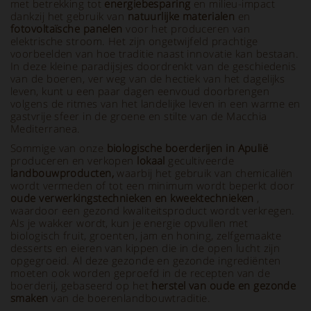
met betrekking tot
energiebesparing
en milieu-impact
dankzij het gebruik van
natuurlijke materialen
en
fotovoltaïsche panelen
voor het produceren van
elektrische stroom. Het zijn ongetwijfeld prachtige
voorbeelden van hoe traditie naast innovatie kan bestaan.
In deze kleine paradijsjes doordrenkt van de geschiedenis
van de boeren, ver weg van de hectiek van het dagelijks
leven, kunt u een paar dagen eenvoud doorbrengen
volgens de ritmes van het landelijke leven in een warme en
gastvrije sfeer in de groene en stilte van de Macchia
Mediterranea.
Sommige van onze
biologische
boerderijen
in Apulië
produceren en verkopen
lokaal
gecultiveerde
landbouwproducten,
waarbij het gebruik van chemicaliën
wordt vermeden of tot een minimum wordt beperkt door
oude verwerkingstechnieken en kweektechnieken
,
waardoor een gezond kwaliteitsproduct wordt verkregen.
Als je wakker wordt, kun je energie opvullen met
biologisch fruit, groenten, jam en honing, zelfgemaakte
desserts en eieren van kippen die in de open lucht zijn
opgegroeid. Al deze gezonde en gezonde ingrediënten
moeten ook worden geproefd in de recepten van de
boerderij, gebaseerd op het
herstel van oude en gezonde
smaken
van de boerenlandbouwtraditie.