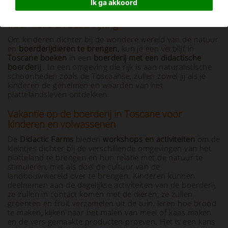
Ik ga akkoord
Informatie en beschrijving
Om kinderen dichter bij de wondere wereld van de natuur
en
boerderijdieren te brengen,
kun je een verblijf in
Toscane boeken
in een
boerderij met een didactische
boerderij
. In een omgeving die rijk is aan naturalistische
schoonheden zoals de Toscaanse, zullen zowel jij als je
kinderen de geheimen en waarden van het
plattelandsleven ontdekken.
Vakantie op de boerderij in Toscane voor
kinderen en volwassenen
De
Didactic Farms
bieden
workshops en activiteiten
om de
kleintjes dichter bij de verschillende omgevingen van het
platteland te brengen en hun relatie met de natuur te
stimuleren, met als doel de cultuur van de
landbouwwereld over te brengen. Kinderen kunnen
deelnemen aan de dagelijkse activiteiten van de boerderij,
ze zullen in contact komen met de dieren, ze zullen
groenten en fruit verzamelen uit de tuin, leren hoe brood
te maken, kijken naar het malen van meel of kaas maken
en de vers gemaakte producten proeven. Het is een kans