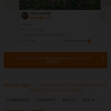
Uitzonderlijk
Ui
9.7
9.4
(
)
6
nmiddellijke
boeking
Hoeve
Hoeve
Arezzo Toscane
Grosset
Castiglion Fiorentino 5437
Grosse
 Bedden
3 - 7
Min
20
Aantal Bedden
3 - 5
M
CONTROLEER DE BESCHIKBAARHEID VOOR UW
VAKANTIE
- Toscaanse boerderijen met
Kies uw regio:
didactische boerderij
LOMBARDIJE
PIEMONTE
APULIË
SICILIA