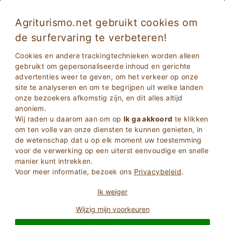
Agriturismo.net gebruikt cookies om
de surfervaring te verbeteren!
Vakantie met kinderen: Toscaanse educatieve
Cookies en andere trackingtechnieken worden alleen
boerderijen
gebruikt om gepersonaliseerde inhoud en gerichte
advertenties weer te geven, om het verkeer op onze
site te analyseren en om te begrijpen uit welke landen
onze bezoekers afkomstig zijn, en dit alles altijd
anoniem.
Wij raden u daarom aan om op
Ik ga akkoord
te klikken
om ten volle van onze diensten te kunnen genieten, in
de wetenschap dat u op elk moment uw toestemming
voor de verwerking op een uiterst eenvoudige en snelle
2
Volwassenen
manier kunt intrekken.
ZOEKEN
0
Kinderen
Voor meer informatie, bezoek ons
Privacybeleid
.
Ik weiger
Wijzig mijn voorkeuren