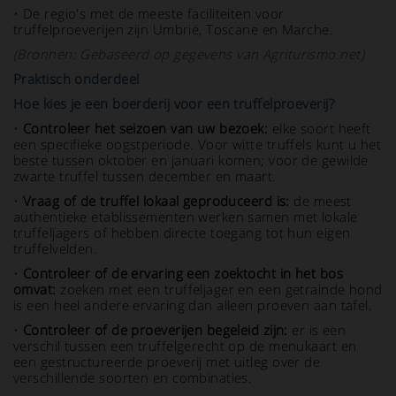
•
De regio's met de meeste faciliteiten voor
truffelproeverijen zijn Umbrië, Toscane en Marche.
(Bronnen: Gebaseerd op gegevens van Agriturismo.net)
Praktisch onderdeel
Hoe kies je een boerderij voor een truffelproeverij?
•
Controleer het seizoen van uw bezoek:
elke soort heeft
een specifieke oogstperiode. Voor witte truffels kunt u het
beste tussen oktober en januari komen; voor de gewilde
zwarte truffel tussen december en maart.
•
Vraag of de truffel lokaal geproduceerd is:
de meest
authentieke etablissementen werken samen met lokale
truffeljagers of hebben directe toegang tot hun eigen
truffelvelden.
•
Controleer of de ervaring een zoektocht in het bos
omvat:
zoeken met een truffeljager en een getrainde hond
is een heel andere ervaring dan alleen proeven aan tafel.
•
Controleer of de proeverijen begeleid zijn:
er is een
verschil tussen een truffelgerecht op de menukaart en
een gestructureerde proeverij met uitleg over de
verschillende soorten en combinaties.