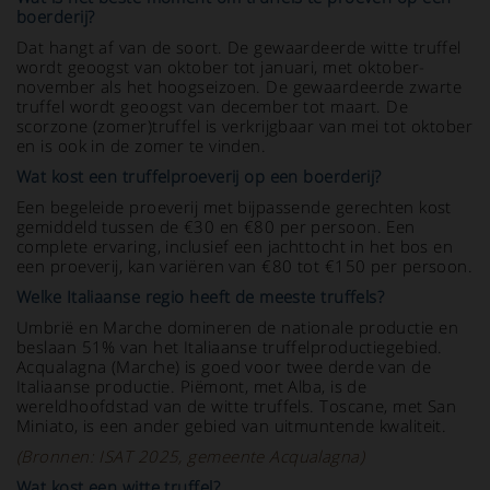
boerderij?
Dat hangt af van de soort. De gewaardeerde witte truffel
wordt geoogst van oktober tot januari, met oktober-
november als het hoogseizoen. De gewaardeerde zwarte
truffel wordt geoogst van december tot maart. De
scorzone (zomer)truffel is verkrijgbaar van mei tot oktober
en is ook in de zomer te vinden.
Wat kost een truffelproeverij op een boerderij?
Een begeleide proeverij met bijpassende gerechten kost
gemiddeld tussen de €30 en €80 per persoon. Een
complete ervaring, inclusief een jachttocht in het bos en
een proeverij, kan variëren van €80 tot €150 per persoon.
Welke Italiaanse regio heeft de meeste truffels?
Umbrië en Marche domineren de nationale productie en
beslaan 51% van het Italiaanse truffelproductiegebied.
Acqualagna (Marche) is goed voor twee derde van de
Italiaanse productie. Piëmont, met Alba, is de
wereldhoofdstad van de witte truffels. Toscane, met San
Miniato, is een ander gebied van uitmuntende kwaliteit.
(Bronnen: ISAT 2025, gemeente Acqualagna)
Wat kost een witte truffel?