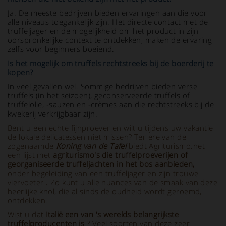
Ja. De meeste bedrijven bieden ervaringen aan die voor
alle niveaus toegankelijk zijn. Het directe contact met de
truffeljager en de mogelijkheid om het product in zijn
oorspronkelijke context te ontdekken, maken de ervaring
zelfs voor beginners boeiend.
Is het mogelijk om truffels rechtstreeks bij de boerderij te
kopen?
In veel gevallen wel. Sommige bedrijven bieden verse
truffels (in het seizoen), geconserveerde truffels of
truffelolie, -sauzen en -crèmes aan die rechtstreeks bij de
kwekerij verkrijgbaar zijn.
Bent u een echte fijnproever en wilt u tijdens uw vakantie
de lokale delicatessen niet missen? Ter ere van de
zogenaamde
Koning van de Tafel
biedt Agriturismo.net
een lijst met
agriturismo's die truffelproeverijen of
georganiseerde truffeljachten in het bos aanbieden,
onder begeleiding van een truffeljager en zijn trouwe
viervoeter
.
Zo kunt u alle nuances van de smaak van deze
heerlijke knol, die al sinds de oudheid wordt geroemd,
ontdekken.
Wist u dat
Italië een van 's werelds belangrijkste
truffelproducenten is
? Veel soorten van deze zeer