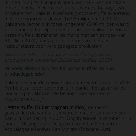
miljoen in 2029. Europa is goed voor 46% van de totale
omzet, met Italië en Frankrijk als 's werelds belangrijkste
producenten. Italië is 's werelds grootste truffelexporteur,
met een exportwaarde van $63,8 miljoen in 2023. De
Italiaanse sector is in totaal ongeveer €200 miljoen waard,
voornamelijk dankzij luxe restaurants en culinair toerisme.
Verse truffels domineren de markt met een aandeel van
61,2% in 2024, dankzij de voorkeur van chefs en
restaurateurs voor vers geoogste producten.
(Bronnen: ISAT – Innovatieve ontwikkeling van de
productie van inheemse Siciliaanse truffels, 2025)
De verschillende soorten Italiaanse truffels en hun
productiegebieden.
Italië is een van de weinige landen ter wereld waar truffels
het hele jaar door te vinden zijn, dankzij het gevarieerde
landschap en klimaat. De belangrijkste soorten en
oogstperiodes zijn:
•
Witte truffel (Tuber Magnatum Pico):
de meest
gewaardeerde variëteit ter wereld, met prijzen van meer
dan € 3.500 per kg in 2024. Oogstperiode: 1 oktober – 15
januari. Belangrijkste teeltgebieden: Alba (Piemonte),
Acqualagna (Marche), San Miniato (Toscane), Asti.