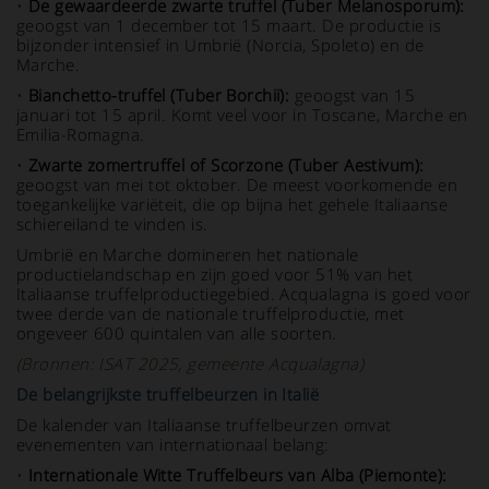
•
De gewaardeerde zwarte truffel (Tuber Melanosporum):
geoogst van 1 december tot 15 maart. De productie is
bijzonder intensief in Umbrië (Norcia, Spoleto) en de
Marche.
•
Bianchetto-truffel (Tuber Borchii):
geoogst van 15
januari tot 15 april. Komt veel voor in Toscane, Marche en
Emilia-Romagna.
•
Zwarte zomertruffel of Scorzone (Tuber Aestivum):
geoogst van mei tot oktober. De meest voorkomende en
toegankelijke variëteit, die op bijna het gehele Italiaanse
schiereiland te vinden is.
Umbrië en Marche domineren het nationale
productielandschap en zijn goed voor 51% van het
Italiaanse truffelproductiegebied. Acqualagna is goed voor
twee derde van de nationale truffelproductie, met
ongeveer 600 quintalen van alle soorten.
(Bronnen: ISAT 2025, gemeente Acqualagna)
De belangrijkste truffelbeurzen in Italië
De kalender van Italiaanse truffelbeurzen omvat
evenementen van internationaal belang:
•
Internationale Witte Truffelbeurs van Alba (Piemonte):