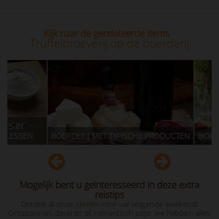
-
Kijk naar de gerelateerde items
Truffelproeverij op de boerderij
 IN
ESSEN
BOERDERIJ MET TYPISCHE PRODUCTEN
BOERDER
Mogelijk bent u geïnteresseerd in deze extra
reistips
Ontdek al onze ideeën voor uw volgende weekend!
Ontspannen, dineren of romantisch uitje: we hebben alles