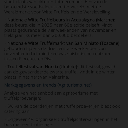
vindt plaats van oktober tot december. Een van de
beroemdste voedselbeurzen ter wereld, met de
Wereldmarkt voor Witte Truffels en de Wereldveiling.
•
Nationale Witte Truffelbeurs in Acqualagna (Marche):
deze beurs, die in 2025 haar 60e editie beleeft, vindt
plaats gedurende de vier weekenden van november en
trekt jaarlijks meer dan 200.000 bezoekers.
•
Nationale Witte Truffelmarkt van San Miniato (Toscane):
gehouden tijdens de drie centrale weekenden van
november in het middeleeuwse historische centrum
tussen Florence en Pisa.
•
Truffelfestival van Norcia (Umbrië):
dit festival, gewijd
aan de gewaardeerde zwarte truffel, vindt in de winter
plaats in het hart van Valnerina.
Marktgegevens en trends (Agriturismo.net)
Analyse van het aanbod aan agritoerisme met
truffelproeverijen:
•
5% van de boerderijen met truffelproeverijen biedt ook
catering aan.
•
Ongeveer 4% organiseert truffeljachtervaringen in het
bos met een truffeljager.