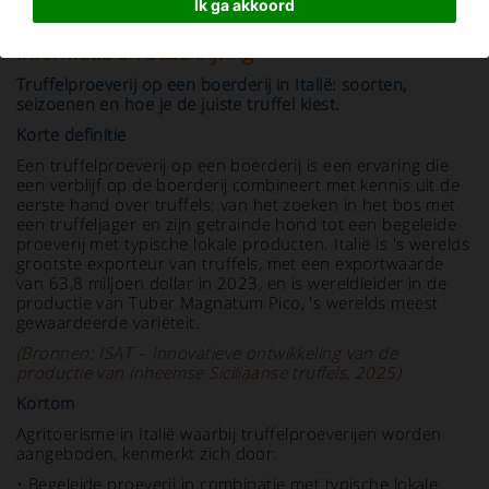
Ik ga akkoord
Informatie en beschrijving
Truffelproeverij op een boerderij in Italië: soorten,
seizoenen en hoe je de juiste truffel kiest.
Korte definitie
Een truffelproeverij op een boerderij is een ervaring die
een verblijf op de boerderij combineert met kennis uit de
eerste hand over truffels: van het zoeken in het bos met
een truffeljager en zijn getrainde hond tot een begeleide
proeverij met typische lokale producten. Italië is 's werelds
grootste exporteur van truffels, met een exportwaarde
van 63,8 miljoen dollar in 2023, en is wereldleider in de
productie van Tuber Magnatum Pico, 's werelds meest
gewaardeerde variëteit.
(Bronnen: ISAT – Innovatieve ontwikkeling van de
productie van inheemse Siciliaanse truffels, 2025)
Kortom
Agritoerisme in Italië waarbij truffelproeverijen worden
aangeboden, kenmerkt zich door:
•
Begeleide proeverij in combinatie met typische lokale