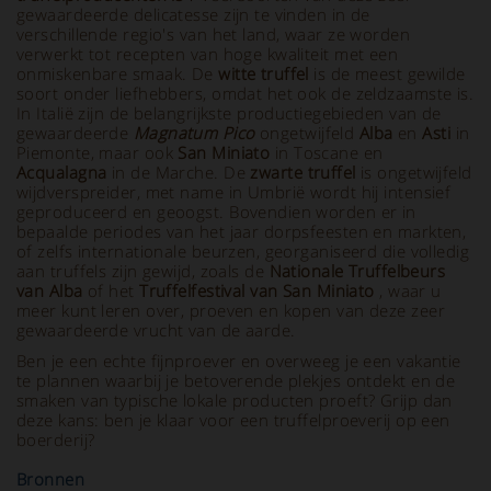
gewaardeerde delicatesse zijn te vinden in de
verschillende regio's van het land, waar ze worden
verwerkt tot recepten van hoge kwaliteit met een
onmiskenbare smaak. De
witte truffel
is de meest gewilde
soort onder liefhebbers, omdat het ook de zeldzaamste is.
In Italië zijn de belangrijkste productiegebieden van de
gewaardeerde
Magnatum Pico
ongetwijfeld
Alba
en
Asti
in
Piemonte, maar ook
San Miniato
in Toscane en
Acqualagna
in de Marche. De
zwarte truffel
is ongetwijfeld
wijdverspreider, met name in Umbrië wordt hij intensief
geproduceerd en geoogst. Bovendien worden er in
bepaalde periodes van het jaar dorpsfeesten en markten,
of zelfs internationale beurzen, georganiseerd die volledig
aan truffels zijn gewijd, zoals de
Nationale Truffelbeurs
van Alba
of het
Truffelfestival van San Miniato
, waar u
meer kunt leren over, proeven en kopen van deze zeer
gewaardeerde vrucht van de aarde.
Ben je een echte fijnproever en overweeg je een vakantie
te plannen waarbij je betoverende plekjes ontdekt en de
smaken van typische lokale producten proeft? Grijp dan
deze kans: ben je klaar voor een truffelproeverij op een
boerderij?
Bronnen