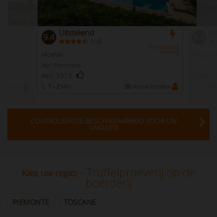
Uitstekend
Ui
9.4
9.4
(
)
14
Onmiddellijke
boeking
Hoeve
Apparte
Asti Piemonte
Cuneo P
Asti 3915
Barolo
 Bedden
1 - 2
Min
30
Aantal Bedden
3 - 7
M
CONTROLEER DE BESCHIKBAARHEID VOOR UW
VAKANTIE
- Truffelproeverij op de
Kies uw regio:
boerderij
PIEMONTE
TOSCANE