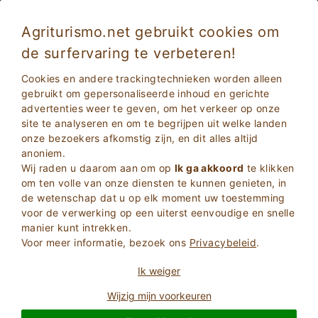
Agriturismo.net gebruikt cookies om
de surfervaring te verbeteren!
Truffelproeverij op de boerderij
Cookies en andere trackingtechnieken worden alleen
gebruikt om gepersonaliseerde inhoud en gerichte
advertenties weer te geven, om het verkeer op onze
site te analyseren en om te begrijpen uit welke landen
onze bezoekers afkomstig zijn, en dit alles altijd
anoniem.
Wij raden u daarom aan om op
Ik ga akkoord
te klikken
om ten volle van onze diensten te kunnen genieten, in
de wetenschap dat u op elk moment uw toestemming
voor de verwerking op een uiterst eenvoudige en snelle
2
Volwassenen
manier kunt intrekken.
ZOEKEN
0
Kinderen
Voor meer informatie, bezoek ons
Privacybeleid
.
Ik weiger
Wijzig mijn voorkeuren