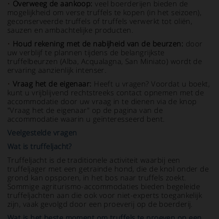
•
Overweeg de aankoop:
veel boerderijen bieden de
mogelijkheid om verse truffels te kopen (in het seizoen),
geconserveerde truffels of truffels verwerkt tot oliën,
sauzen en ambachtelijke producten.
•
Houd rekening met de nabijheid van de beurzen:
door
uw verblijf te plannen tijdens de belangrijkste
truffelbeurzen (Alba, Acqualagna, San Miniato) wordt de
ervaring aanzienlijk intenser.
•
Vraag het de eigenaar:
Heeft u vragen? Voordat u boekt,
kunt u vrijblijvend rechtstreeks contact opnemen met de
accommodatie door uw vraag in te dienen via de knop
"Vraag het de eigenaar" op de pagina van de
accommodatie waarin u geïnteresseerd bent.
Veelgestelde vragen
Wat is truffeljacht?
Truffeljacht is de traditionele activiteit waarbij een
truffeljager met een getrainde hond, die de knol onder de
grond kan opsporen, in het bos naar truffels zoekt.
Sommige agriturismo-accommodaties bieden begeleide
truffeljachten aan die ook voor niet-experts toegankelijk
zijn, vaak gevolgd door een proeverij op de boerderij.
Wat is het beste moment om truffels te proeven op een