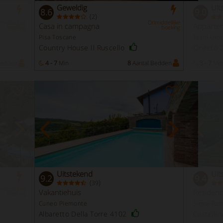
Geweldig
Uit
8.6
9.0
(
)
2
middellijke
Onmiddellijke
Casa in campagna
Apparte
boeking
boeking
Pisa Toscane
Terni Umb
Country House Il Ruscello
Orvieto
Bedden
4 - 7
Min
8
Aantal Bedden
3 - 7
Min
Uitstekend
Uit
9.2
9.4
(
)
39
middellijke
Vakantiehuis
Residen
boeking
Cuneo Piemonte
Siena Tos
Albaretto Della Torre 4102
Castellin