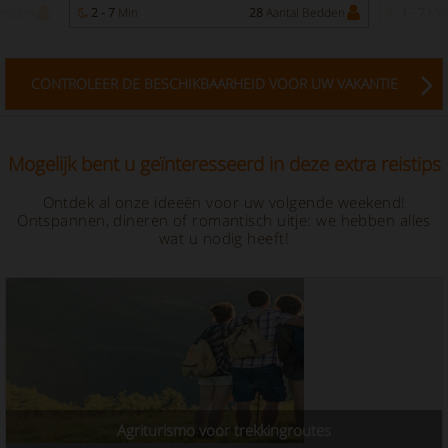
Bedden
2 - 7
Min
28
Aantal Bedden
1 - 7
Min
CONTROLEER DE BESCHIKBAARHEID VOOR UW VAKANTIE
Mogelijk bent u geïnteresseerd in deze extra reistips
Ontdek al onze ideeën voor uw volgende weekend!
Ontspannen, dineren of romantisch uitje: we hebben alles
wat u nodig heeft!
Agriturismo voor trekkingroutes